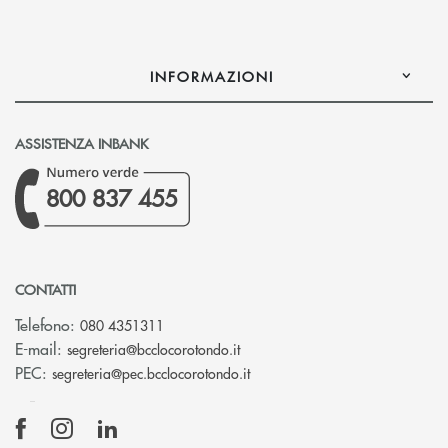
INFORMAZIONI
ASSISTENZA INBANK
800 837 455
CONTATTI
Telefono:
080 4351311
(si apre l’app di posta elettron
E-mail:
segreteria@bcclocorotondo.it
(si apre l’app di posta elettr
PEC:
segreteria@pec.bcclocorotondo.it