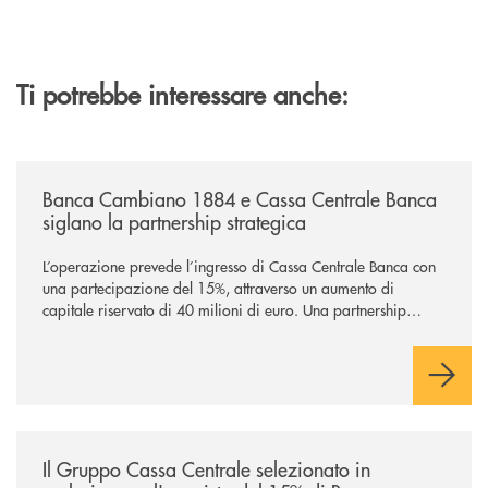
Ti potrebbe interessare anche:
/news/banca-cambiano-1884-e-cassa-centrale-banca-siglano-la-partner
Banca Cambiano 1884 e Cassa Centrale Banca
siglano la partnership strategica
L’operazione prevede l’ingresso di Cassa Centrale Banca con
una partecipazione del 15%, attraverso un aumento di
capitale riservato di 40 milioni di euro. Una partnership
industriale strategica, fondata sulla condivisione di valori
comuni e sulla prossimità ai territori, per ampliare l’offerta e
sostenere nuove opportunità di crescita e sviluppo.
/news/il-gruppo-cassa-centrale-selezionato-in-esclusiva-per-lacquisto
Il Gruppo Cassa Centrale selezionato in