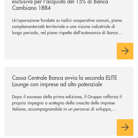
esclusiva per l'acquisto del 15% di Banca
Cambiano 1884
Un'operazione fondata su radici cooperative comuni, piena
complementarietà territoriale e una visione industriale di
lungo periodo, nel pieno rispetto dell'autonomia di Banca
Cambiano. Nei prossimi giorni verrà avviato il periodo di
negoziazione esclusiva per la finalizzazione dell’operazione.
/news/cassa-centrale-banca-avvia-la-seconda-elite-lounge-con-imprese-
Cassa Centrale Banca avvia la seconda ELITE
Lounge con imprese ad alto potenziale
Dopo il successo della prima edizione, il Gruppo rafforza il
proprio impegno a sostegno della crescita delle imprese
italiane, accompagnandole in un percorso di sviluppo,
innovazione e accesso ai mercati dei capitali.