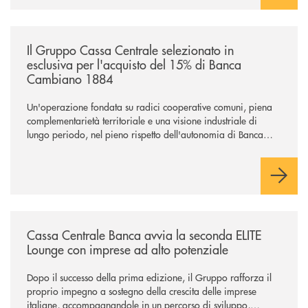
/news/il-gruppo-cassa-centrale-selezionato-in-esclusiva-per-lacquisto
Il Gruppo Cassa Centrale selezionato in
esclusiva per l'acquisto del 15% di Banca
Cambiano 1884
Un'operazione fondata su radici cooperative comuni, piena
complementarietà territoriale e una visione industriale di
lungo periodo, nel pieno rispetto dell'autonomia di Banca
Cambiano. Nei prossimi giorni verrà avviato il periodo di
negoziazione esclusiva per la finalizzazione dell’operazione.
/news/cassa-centrale-banca-avvia-la-seconda-elite-lounge-con-imprese-
Cassa Centrale Banca avvia la seconda ELITE
Lounge con imprese ad alto potenziale
Dopo il successo della prima edizione, il Gruppo rafforza il
proprio impegno a sostegno della crescita delle imprese
italiane, accompagnandole in un percorso di sviluppo,