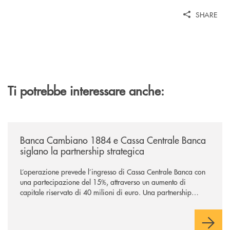
SHARE
Ti potrebbe interessare anche:
/news/banca-cambiano-1884-e-cassa-centrale-banca-siglano-la-partner
Banca Cambiano 1884 e Cassa Centrale Banca
siglano la partnership strategica
L’operazione prevede l’ingresso di Cassa Centrale Banca con
una partecipazione del 15%, attraverso un aumento di
capitale riservato di 40 milioni di euro. Una partnership
industriale strategica, fondata sulla condivisione di valori
comuni e sulla prossimità ai territori, per ampliare l’offerta e
sostenere nuove opportunità di crescita e sviluppo.