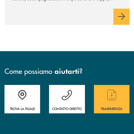
innovazione e accesso ai mercati dei capitali.
Come possiamo
?
aiutarti
Accedi all' elenco completo delle filiali
Hai bisogno di assistenza immediata ? Contatt
Hai bisogno di alcun
TROVA LA FILIALE
CONTATTO DIRETTO
TRASPARENZA