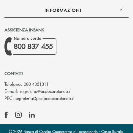
INFORMAZIONI
ASSISTENZA INBANK
800 837 455
CONTATTI
Telefono:
080 4351311
(si apre l’app di posta elettron
E-mail:
segreteria@bcclocorotondo.it
(si apre l’app di posta elettr
PEC:
segreteria@pec.bcclocorotondo.it
© 2026 Banca di Credito Cooperativo di Locorotondo - Cassa Rurale