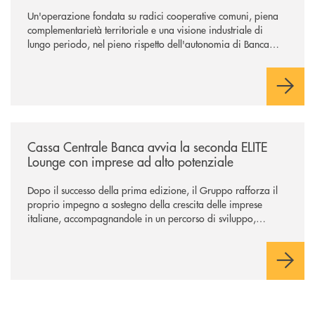
Un'operazione fondata su radici cooperative comuni, piena
complementarietà territoriale e una visione industriale di
lungo periodo, nel pieno rispetto dell'autonomia di Banca
Cambiano. Nei prossimi giorni verrà avviato il periodo di
negoziazione esclusiva per la finalizzazione dell’operazione.
/news/cassa-centrale-banca-avvia-la-seconda-elite-lounge-con-imprese-
Cassa Centrale Banca avvia la seconda ELITE
Lounge con imprese ad alto potenziale
Dopo il successo della prima edizione, il Gruppo rafforza il
proprio impegno a sostegno della crescita delle imprese
italiane, accompagnandole in un percorso di sviluppo,
innovazione e accesso ai mercati dei capitali.