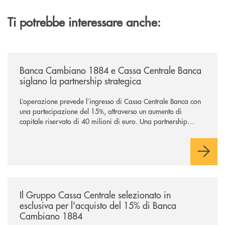
Ti potrebbe interessare anche:
/news/banca-cambiano-1884-e-cassa-centrale-banca-siglano-la-partner
Banca Cambiano 1884 e Cassa Centrale Banca
siglano la partnership strategica
L’operazione prevede l’ingresso di Cassa Centrale Banca con
una partecipazione del 15%, attraverso un aumento di
capitale riservato di 40 milioni di euro. Una partnership
industriale strategica, fondata sulla condivisione di valori
comuni e sulla prossimità ai territori, per ampliare l’offerta e
sostenere nuove opportunità di crescita e sviluppo.
/news/il-gruppo-cassa-centrale-selezionato-in-esclusiva-per-lacquisto
Il Gruppo Cassa Centrale selezionato in
esclusiva per l'acquisto del 15% di Banca
Cambiano 1884