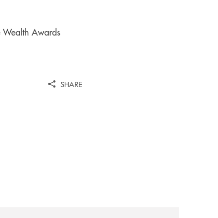
re Wealth Awards
SHARE
iva-per-lacquisto-del-15-di-banca-cambiano-1884/
news/cassa-centrale-banca-avvia-la-seconda-elite-lounge-