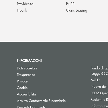
Previdenza
PNRR
Inbank
Claris Leasing
INFORMAZIONI
Dati societari
Fondo di ga
(Legge 66
Trasparenza
MiFID
Privacy
Nuova defin
Cookie
PSD2-Open
Accessibilità
Reclami e R
Apre una nuova finestra
Arbitro Controversie Finanziarie
Riforma Ta
Depositi Dormienti