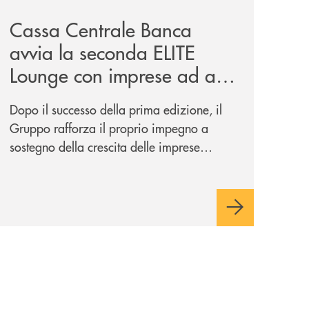
Cassa Centrale Banca
avvia la seconda ELITE
Lounge con imprese ad alto
potenziale
Dopo il successo della prima edizione, il
Gruppo rafforza il proprio impegno a
sostegno della crescita delle imprese
italiane, accompagnandole in un percorso
di sviluppo, innovazione e accesso ai
mercati dei capitali.