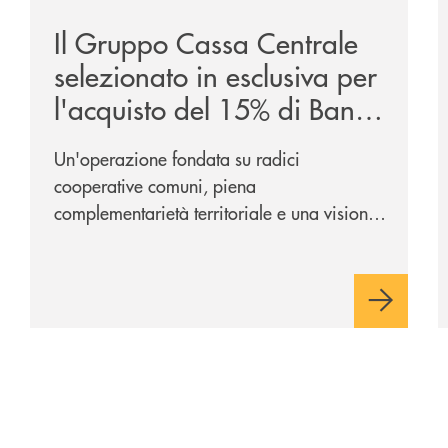
Il Gruppo Cassa Centrale
selezionato in esclusiva per
l'acquisto del 15% di Banca
Cambiano 1884
Un'operazione fondata su radici
cooperative comuni, piena
complementarietà territoriale e una visione
industriale di lungo periodo, nel pieno
rispetto dell'autonomia di Banca
Cambiano. Nei prossimi giorni verrà
avviato il periodo di negoziazione
esclusiva per la finalizzazione
dell’operazione.