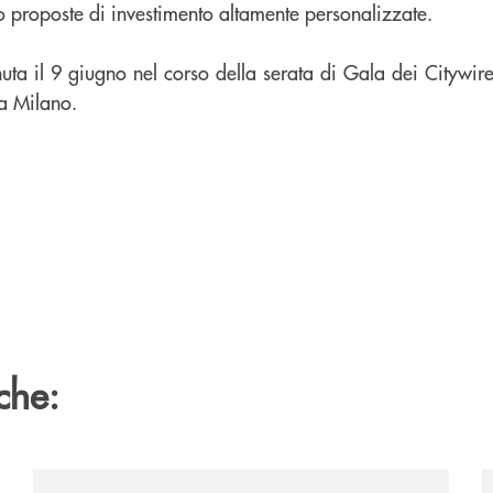
o proposte di investimento altamente personalizzate.
uta il 9 giugno nel corso della serata di Gala dei Citywi
a Milano.
che:
ca-siglano-la-partnership-strategica/
/news/il-gruppo-cassa-centrale-selezionato-in-esclus
/