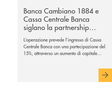
Banca Cambiano 1884 e
Cassa Centrale Banca
siglano la partnership
strategica
L’operazione prevede l’ingresso di Cassa
Centrale Banca con una partecipazione del
15%, attraverso un aumento di capitale
riservato di 40 milioni di euro. Una
partnership industriale strategica, fondata
sulla condivisione di valori comuni e sulla
prossimità ai territori, per ampliare l’offerta
e sostenere nuove opportunità di crescita e
sviluppo.