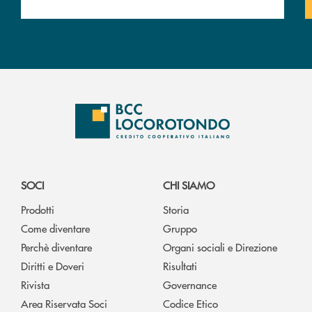
SOCI
CHI SIAMO
Prodotti
Storia
Come diventare
Gruppo
Perchè diventare
Organi sociali e Direzione
Diritti e Doveri
Risultati
Rivista
Governance
Area Riservata Soci
Codice Etico