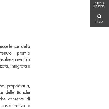
A BUON RENDERE
A BUON
RENDERE
CERCA
CERCA
eccellenze della
tenuto il premio
onsulenza evoluta
zata, integrata e
ma proprietaria,
nze delle Banche
 che consente di
, assicurativa e