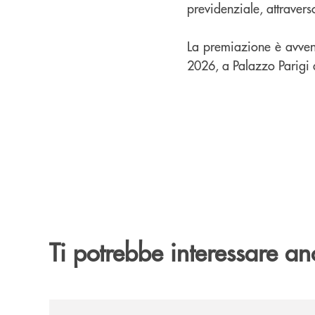
previdenziale, attravers
La premiazione è avven
2026, a Palazzo Parigi 
Ti potrebbe interessare an
/news/banca-cambiano-1884-e-cassa-centrale-ban