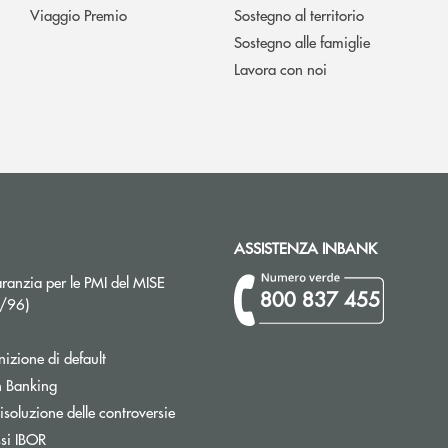
Viaggio Premio
Sostegno al territorio
Sostegno alle famiglie
Lavora con noi
ASSISTENZA INBANK
ranzia per le PMI del MISE
800 837 455
Apre una nuova finestra
2/96)
izione di default
Apre una nuova finestra
 Banking
isoluzione delle controversie
ssi IBOR