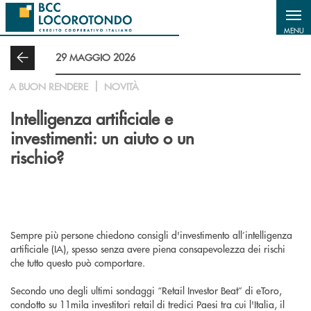
Salta al contenuto principale
MENU
29 MAGGIO 2026
A BUON RENDERE
NOVITÀ
Intelligenza artificiale e
investimenti: un aiuto o un
rischio?
Sempre più persone chiedono consigli d'investimento all’intelligenza
artificiale (IA), spesso senza avere piena consapevolezza dei rischi
che tutto questo può comportare.
Secondo uno degli ultimi sondaggi “Retail Investor Beat” di eToro,
condotto su 11mila investitori retail di tredici Paesi tra cui l'Italia, il