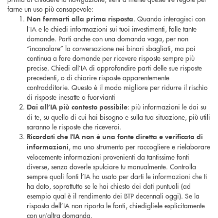
farne un uso più consapevole:
. Quando interagisci con
Non fermarti alla prima risposta
l’IA e le chiedi informazioni sui tuoi investimenti, falle tante
domande. Parti anche con una domanda vaga, per non
“incanalare” la conversazione nei binari sbagliati, ma poi
continua a fare domande per ricevere risposte sempre più
precise. Chiedi all’IA di approfondire parti delle sue risposte
precedenti, o di chiarire risposte apparentemente
contradditorie. Questo è il modo migliore per ridurre il rischio
di risposte inesatte o fuorvianti
: più informazioni le dai su
Dai all’IA più contesto possibile
di te, su quello di cui hai bisogno e sulla tua situazione, più utili
saranno le risposte che riceverai.
Ricordati che l'IA non è una fonte diretta e verificata di
, ma uno strumento per raccogliere e rielaborare
informazioni
velocemente informazioni provenienti da tantissime fonti
diverse, senza doverle spulciare tu manualmente. Controlla
sempre quali fonti l’IA ha usato per darti le informazioni che ti
ha dato, soprattutto se le hai chiesto dei dati puntuali (ad
esempio qual è il rendimento dei BTP decennali oggi). Se la
risposta dell’IA non riporta le fonti, chiedigliele esplicitamente
con un’altra domanda.