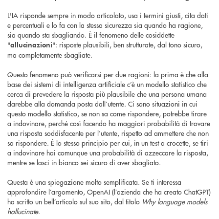
L'IA risponde sempre in modo articolato, usa i termini giusti, cita dati
e percentuali e lo fa con la stessa sicurezza sia quando ha ragione,
sia quando sta sbagliando. È il fenomeno delle cosiddette
"
": risposte plausibili, ben strutturate, dal tono sicuro,
allucinazioni
ma completamente sbagliate.
Questo fenomeno può verificarsi per due ragioni: la prima è che alla
base dei sistemi di intelligenza artificiale c’è un modello statistico che
cerca di prevedere la risposta più plausibile che una persona umana
darebbe alla domanda posta dall’utente. Ci sono situazioni in cui
questo modello statistico, se non sa come rispondere, potrebbe tirare
a indovinare, perché così facendo ha maggiori probabilità di trovare
una risposta soddisfacente per l’utente, rispetto ad ammettere che non
sa rispondere. È lo stesso principio per cui, in un test a crocette, se tiri
a indovinare hai comunque una probabilità di azzeccare la risposta,
mentre se lasci in bianco sei sicuro di aver sbagliato.
Questa è una spiegazione molto semplificata. Se ti interessa
approfondire l’argomento, OpenAI (l’azienda che ha creato ChatGPT)
ha scritto un bell’articolo sul suo sito, dal titolo
Why language models
hallucinate
.