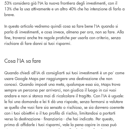
53% considera già l'IA la nuova frontiera degli investimenti, con il
13% che la usa attivamente e un altro 40% che ha intenzione di farlo a
breve.
In questo articolo vedremo quindi cosa sa fare bene l’IA quando si
parla di investimenti, e cosa invece, almeno per ora, non sa fare. Alla
fine, troverai anche tre regole pratiche per usarla con criterio, senza
rischiare di fare danni ai tuoi risparmi.
Cosa l’IA sa fare
Quando chiedi all’IA di consigliarti sui tuoi investimenti è un po’ come
usare Google Maps per raggiungere una destinazione che non
conosci. Quando imposti una meta, qualunque essa sia, Maps trova
sempre un percorso per arrivarci, non giudica il luogo in cui vuoi
andare e non si stanca mai di ricalcolare il tragitto. Con l’IA è uguale:
le fai una domanda e lei ti dà una risposta, senza fermarsi a valutare
se quello che vuoi fare sia sensato o rischioso, se sia davvero coerente
con i tuoi obiettivi o il tuo profilo di rischio, limitandosi a portarti
verso la destinazione - finanziaria - che hai indicato. Per questo,
prima di affidarle i tuoi risparmi, vale la pena capire in cosa può