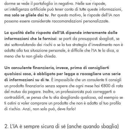
dorme se vede il portafoglio in negativo. Nelle sue risposte,
un’intelligenza artificiale può tener conto di tutte queste informazioni,
. Per questo motivo, le risposte dell’IA non
ma solo se gliele dai tu
possono essere considerate raccomandazioni personalizzate.
La qualità della risposta dell’IA dipende interamente dalle
: se parti da presupposti sbagliati, se
informazioni che le fornisci
stai sottovalutando dei rischi o se la tua strategia d’investimento non è
adatta alla tua situazione personale, è difficile che l'IA te lo dica, a
meno che tu non glielo chieda.
Un consulente finanziario, invece, prima di consigliarti
qualsiasi cosa, è obbligato per legge a raccogliere una serie
. È impossibile che un consulente ti consigli
di informazioni su di te
un prodotto finanziario senza sapere che ogni mese hai €800 di rata
del mutuo da pagare. Inoltre, un professionista può correggerti o
contraddirti, se pensa che tu stia sbagliando qualcosa, ad esempio se
ti ostini a voler comprare un prodotto che non è adatto al tuo profilo
di rischio. Anzi, non solo può, deve farlo!
2. L’IA è sempre sicura di sé (anche quando sbaglia)