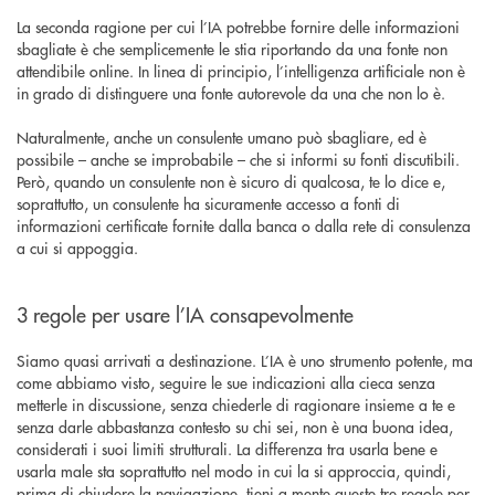
La seconda ragione per cui l’IA potrebbe fornire delle informazioni
sbagliate è che semplicemente le stia riportando da una fonte non
attendibile online. In linea di principio, l’intelligenza artificiale non è
in grado di distinguere una fonte autorevole da una che non lo è.
Naturalmente, anche un consulente umano può sbagliare, ed è
possibile – anche se improbabile – che si informi su fonti discutibili.
Però, quando un consulente non è sicuro di qualcosa, te lo dice e,
soprattutto, un consulente ha sicuramente accesso a fonti di
informazioni certificate fornite dalla banca o dalla rete di consulenza
a cui si appoggia.
3 regole per usare l’IA consapevolmente
Siamo quasi arrivati a destinazione. L’IA è uno strumento potente, ma
come abbiamo visto, seguire le sue indicazioni alla cieca senza
metterle in discussione, senza chiederle di ragionare insieme a te e
senza darle abbastanza contesto su chi sei, non è una buona idea,
considerati i suoi limiti strutturali. La differenza tra usarla bene e
usarla male sta soprattutto nel modo in cui la si approccia, quindi,
prima di chiudere la navigazione, tieni a mente queste tre regole per