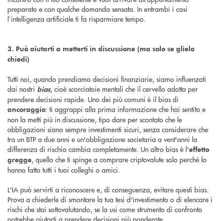
preparato e con qualche domanda sensata. In entrambi i casi
l’intelligenza artificiale ti fa risparmiare tempo.
3. Può aiutarti a metterti in discussione (ma solo se glielo
chiedi)
Tutti noi, quando prendiamo decisioni finanziarie, siamo influenzati
dai nostri
, cioè scorciatoie mentali che il cervello adotta per
bias
prendere decisioni rapide. Uno dei più comuni è il bias di
: ti aggrappi alla prima informazione che hai sentito e
ancoraggio
non la metti più in discussione, tipo dare per scontato che le
obbligazioni siano sempre investimenti sicuri, senza considerare che
tra un BTP a due anni e un'obbligazione societaria a vent'anni la
differenza di rischio cambia completamente. Un altro bias è l'
effetto
, quello che ti spinge a comprare criptovalute solo perché lo
gregge
hanno fatto tutti i tuoi colleghi o amici.
L'IA può servirti a riconoscere e, di conseguenza, evitare questi bias.
Prova a chiederle di smontare la tua tesi d'investimento o di elencare i
rischi che stai sottovalutando, se la usi come strumento di confronto
potrebbe aiutarti a prendere decisioni più ponderate.