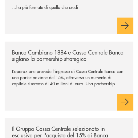
…ha più fermate di quello che credi
/news/banca-cambiano-1884-e-cassa-centrale-banca-siglano-la-partner
Banca Cambiano 1884 e Cassa Centrale Banca
siglano la partnership strategica
L’operazione prevede l’ingresso di Cassa Centrale Banca con
una partecipazione del 15%, attraverso un aumento di
capitale riservato di 40 milioni di euro. Una partnership
industriale strategica, fondata sulla condivisione di valori
comuni e sulla prossimità ai territori, per ampliare l’offerta e
sostenere nuove opportunità di crescita e sviluppo.
/news/il-gruppo-cassa-centrale-selezionato-in-esclusiva-per-lacquisto
Il Gruppo Cassa Centrale selezionato in
esclusiva per l'acquisto del 15% di Banca