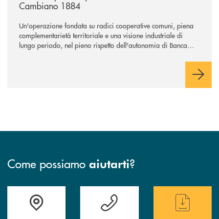
Cambiano 1884
Un'operazione fondata su radici cooperative comuni, piena
complementarietà territoriale e una visione industriale di
lungo periodo, nel pieno rispetto dell'autonomia di Banca
Cambiano. Nei prossimi giorni verrà avviato il periodo di
negoziazione esclusiva per la finalizzazione dell’operazione.
Come possiamo
?
aiutarti
Accedi all' elenco completo delle filiali
Hai bisogno di assistenza immediata ? Contatt
Hai bisogno di alcun