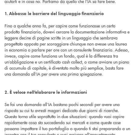
aiutarti e in cosa no. Partiamo da quello che l’IA sa fare bene.
1. Abbassa le barriere del linguaggio finanziario
Fino a qualche anno fa, per capire come funzionasse un certo
prodotto finanziario, dovevi cercare la documentazione informativa e
leggere decine di pagine scritte in un linguaggio che sembrava
progettato apposta per scoraggiare chiunque non avesse una laurea
in economia o parlare per ore con un consulente finanziario. Adesso,
invece, capire come funziona un fondo, qual è la differenza tra
un’obbligazione e un certificato cash collect, o come avviare un piano
di accumulo di capitale, è diventato molto più semplice, basta fare
una domanda all’IA per avere una prima spiegazione.
2. È veloce nell’elaborare le informazioni
Se fai una domanda all’IA bastano pochi secondi per avere una
risposta su cui tu avresti magari dedicato due giorni di ricerche.
Questo torna utile soprattutto in due situazioni: quando vuoi capire
rapidamente cosa sta succedendo sui mercati e come queste cose
possano impattare il tuo portafoglio o quando ti stai preparando a un
incontro con il tuo consulente e vuoi arrivare all’appuntamento