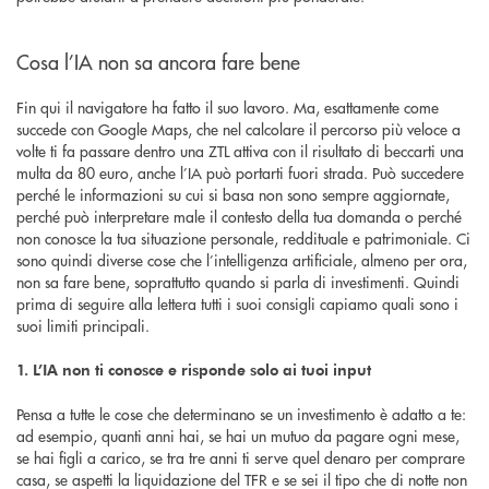
Cosa l’IA non sa ancora fare bene
Fin qui il navigatore ha fatto il suo lavoro. Ma, esattamente come
succede con Google Maps, che nel calcolare il percorso più veloce a
volte ti fa passare dentro una ZTL attiva con il risultato di beccarti una
multa da 80 euro, anche l’IA può portarti fuori strada. Può succedere
perché le informazioni su cui si basa non sono sempre aggiornate,
perché può interpretare male il contesto della tua domanda o perché
non conosce la tua situazione personale, reddituale e patrimoniale. Ci
sono quindi diverse cose che l’intelligenza artificiale, almeno per ora,
non sa fare bene, soprattutto quando si parla di investimenti. Quindi
prima di seguire alla lettera tutti i suoi consigli capiamo quali sono i
suoi limiti principali.
1. L’IA non ti conosce e risponde solo ai tuoi input
Pensa a tutte le cose che determinano se un investimento è adatto a te:
ad esempio, quanti anni hai, se hai un mutuo da pagare ogni mese,
se hai figli a carico, se tra tre anni ti serve quel denaro per comprare
casa, se aspetti la liquidazione del TFR e se sei il tipo che di notte non