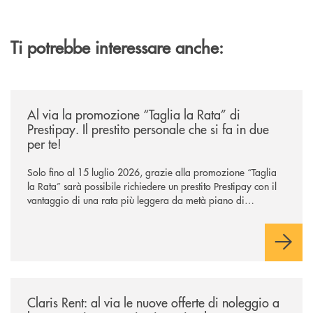
Ti potrebbe interessare anche:
/news/al-via-la-promozione-taglia-la-rata-di-prestipay-il-prestito-perso
Al via la promozione “Taglia la Rata” di
Prestipay. Il prestito personale che si fa in due
per te!
Solo fino al 15 luglio 2026, grazie alla promozione “Taglia
la Rata” sarà possibile richiedere un prestito Prestipay con il
vantaggio di una rata più leggera da metà piano di
rimborso.
/news/claris-rent-al-via-le-nuove-offerte-di-noleggio-a-lungo-termine-p
Claris Rent: al via le nuove offerte di noleggio a