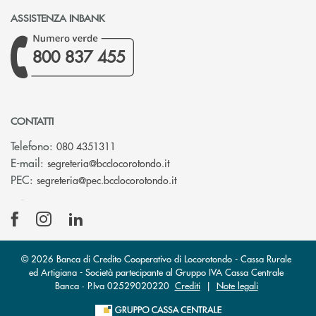
ASSISTENZA INBANK
800 837 455
CONTATTI
Telefono:
080 4351311
(si apre l’app di posta elettron
E-mail:
segreteria@bcclocorotondo.it
(si apre l’app di posta elettr
PEC:
segreteria@pec.bcclocorotondo.it
© 2026 Banca di Credito Cooperativo di Locorotondo - Cassa Rurale
ed Artigiana - Società partecipante al Gruppo IVA Cassa Centrale
Banca · P.Iva 02529020220
Crediti
|
Note legali