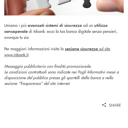
Uniamo i più
ad un
avanzati sistemi di sicurezza
utilizzo
di Inbank: ecco la tua banca digitale senza pensieri,
consapevole
ovunque tu sia.
Per maggiori informazioni visita la
sul sito
sezione sicurezza
www.inbank.it
.
Messaggio pubblicitario con finalità promozionale.
Le condizioni contrattuali sono indicate nei Fogli Informativi messi a
disposizione del pubblico presso gli sportelli della banca e nella
sezione “Trasparenza” del sito internet.
SHARE