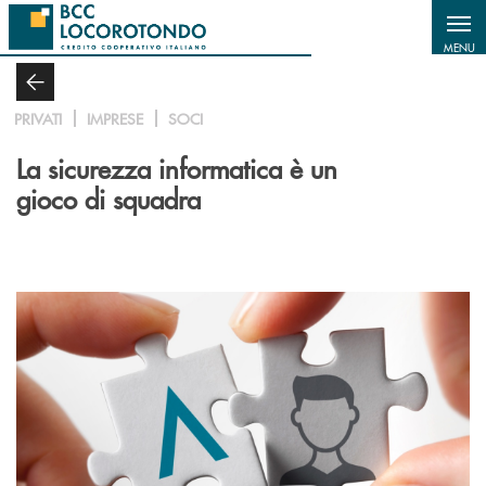
Salta al contenuto principale
MENU
PRIVATI
IMPRESE
SOCI
La sicurezza informatica è un
gioco di squadra