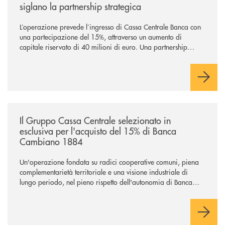
siglano la partnership strategica
L’operazione prevede l’ingresso di Cassa Centrale Banca con
una partecipazione del 15%, attraverso un aumento di
capitale riservato di 40 milioni di euro. Una partnership
industriale strategica, fondata sulla condivisione di valori
comuni e sulla prossimità ai territori, per ampliare l’offerta e
sostenere nuove opportunità di crescita e sviluppo.
/news/il-gruppo-cassa-centrale-selezionato-in-esclusiva-per-lacquisto
Il Gruppo Cassa Centrale selezionato in
esclusiva per l'acquisto del 15% di Banca
Cambiano 1884
Un'operazione fondata su radici cooperative comuni, piena
complementarietà territoriale e una visione industriale di
lungo periodo, nel pieno rispetto dell'autonomia di Banca
Cambiano. Nei prossimi giorni verrà avviato il periodo di
negoziazione esclusiva per la finalizzazione dell’operazione.