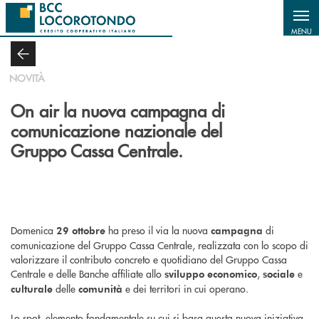
Salta al contenuto principale
MENU
NOVITÀ
On air la nuova campagna di
comunicazione nazionale del
Gruppo Cassa Centrale.
Domenica
ha preso il via la nuova
di
29 ottobre
campagna
comunicazione del Gruppo Cassa Centrale, realizzata con lo scopo di
valorizzare il contributo concreto e quotidiano del Gruppo Cassa
Centrale e delle Banche affiliate allo
,
e
sviluppo economico
sociale
delle
e dei territori in cui operano.
culturale
comunità
Lo spot, elemento fondamentale su cui si basa questa nuova iniziativa