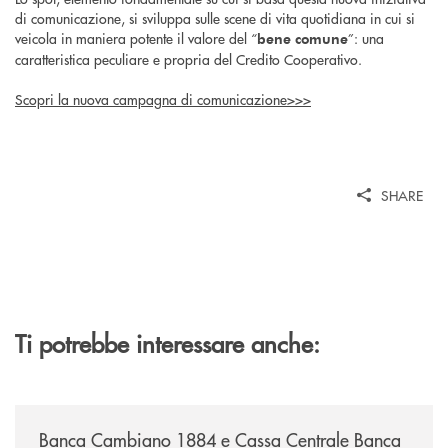
di comunicazione, si sviluppa sulle scene di vita quotidiana in cui si
veicola in maniera potente il valore del “
”: una
bene comune
caratteristica peculiare e propria del Credito Cooperativo.
Scopri la nuova campagna di comunicazione>>>
SHARE
Ti potrebbe interessare anche:
/news/banca-cambiano-1884-e-cassa-centrale-banca-siglano-la-partner
Banca Cambiano 1884 e Cassa Centrale Banca