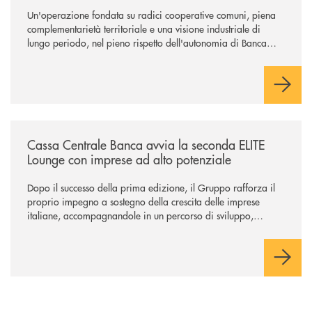
Un'operazione fondata su radici cooperative comuni, piena
complementarietà territoriale e una visione industriale di
lungo periodo, nel pieno rispetto dell'autonomia di Banca
Cambiano. Nei prossimi giorni verrà avviato il periodo di
negoziazione esclusiva per la finalizzazione dell’operazione.
/news/cassa-centrale-banca-avvia-la-seconda-elite-lounge-con-imprese-
Cassa Centrale Banca avvia la seconda ELITE
Lounge con imprese ad alto potenziale
Dopo il successo della prima edizione, il Gruppo rafforza il
proprio impegno a sostegno della crescita delle imprese
italiane, accompagnandole in un percorso di sviluppo,
innovazione e accesso ai mercati dei capitali.