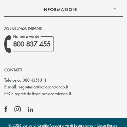
INFORMAZIONI
ASSISTENZA INBANK
800 837 455
CONTATTI
Telefono:
080 4351311
(si apre l’app di posta elettron
E-mail:
segreteria@bcclocorotondo.it
(si apre l’app di posta elettr
PEC:
segreteria@pec.bcclocorotondo.it
© 2026 Banca di Credito Cooperativo di Locorotondo - Cassa Rurale