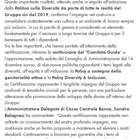
Questo importante risultato, ottenuto anche in seguito all'adozione
della
Politica sulla Diversità da parte di tutte le realtà del
, conferma l’impegno nel costruire e
Gruppo sin dal 2019
consolidare costantemente una cultura e un ambiente di lavoro sempre
più inclusivi, in cui la parità di genere è considerata un elemento
fondamentale per il successo a lungo termine del Gruppo e per il
benessere di tutti i dipendenti.
Tra le fasi importanti, che hanno portato all’ottenimento della
certificazione, rilevano la
” e
costituzione del “Comitato Guida
l’approvazione, nella seduta del Consiglio di Amministrazione del 14
dicembre scorso, di due nuove politiche riguardanti i temi legati alla
diversità, all'equità e all'inclusione: la
Policy a sostegno della
e la
.
genitorialità attiva
Policy Diversity & Inclusion
La Certificazione rappresenta il tangibile impegno del Gruppo nei
confronti di tematiche cruciali per le persone, con una particolare
attenzione alla promozione dello sviluppo delle donne all'interno del
Gruppo.
L’
Amministratore Delegato di Cassa Centrale Banca, Sandro
ha commentato: “Questa certificazione rappresenta non
Bolognesi
soltanto un riconoscimento del nostro profondo impegno, ma
costituisce anche un fermo proposito a mantenere ed elevare i nostri
standard. Continueremo a lavorare per garantire che i temi di