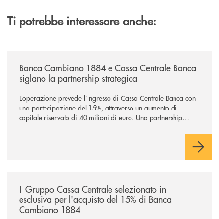
Ti potrebbe interessare anche:
/news/banca-cambiano-1884-e-cassa-centrale-banca-siglano-la-partner
Banca Cambiano 1884 e Cassa Centrale Banca
siglano la partnership strategica
L’operazione prevede l’ingresso di Cassa Centrale Banca con
una partecipazione del 15%, attraverso un aumento di
capitale riservato di 40 milioni di euro. Una partnership
industriale strategica, fondata sulla condivisione di valori
comuni e sulla prossimità ai territori, per ampliare l’offerta e
sostenere nuove opportunità di crescita e sviluppo.
/news/il-gruppo-cassa-centrale-selezionato-in-esclusiva-per-lacquisto
Il Gruppo Cassa Centrale selezionato in
esclusiva per l'acquisto del 15% di Banca
Cambiano 1884