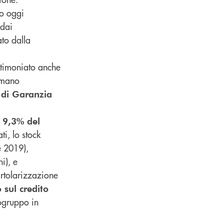
o oggi
 dai
to dalla
stimoniato anche
mmano
 di Garanzia
l 9,3% del
ti, lo stock
e 2019),
i), e
rtolarizzazione
sul credito
pogruppo in