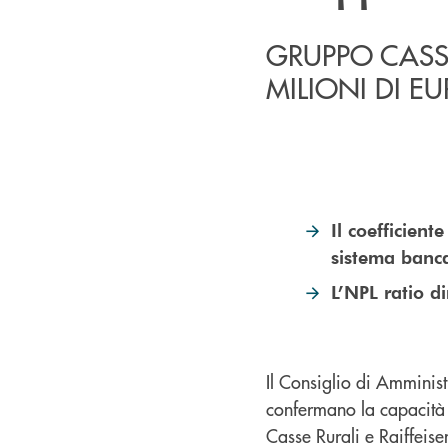
GRUPPO CASSA
MILIONI DI E
Il coefficient
sistema banca
L’NPL ratio d
Il Consiglio di Amminis
confermano la capacità
Casse Rurali e Raiffeis