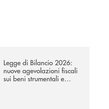
a-lungo-termine-per-privati-e-aziende/
news/legge-di-bilancio-2026-nuove-agevolazioni-fiscali-sui
Legge di Bilancio 2026:
nuove agevolazioni fiscali
sui beni strumentali e
applicabilità nel leasing