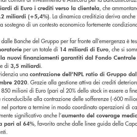
, che ammontan
rdi di Euro i crediti verso la clientela
. La dinamica creditizia deriva anche
,2 miliardi (+5,4%)
 a sostegno di un contesto economico fortemente condiziona
o dalle Banche del Gruppo per far fronte all’emergenza è te
per un totale di
, che si so
moratorie
14 miliardi di Euro
la nuovi finanziamenti garantiti dal Fondo Centrale
le di
.
3,5 miliardi
evidenzia una
contrazione dell’NPL ratio di Gruppo da
. Grazie alla gestione attiva dei crediti deteriora
embre 2020
 850 milioni di Euro (pari al 20% dello stock in essere a fin
 riconducibile alla contrazione delle sofferenze (-600 milion
nel portare a termine in modo coordinato operazioni di ca
mente significativo anche l’
aumento del coverage medio 
, favorito anche dalle linee guida della Ca
ta pari al 64%
nti.