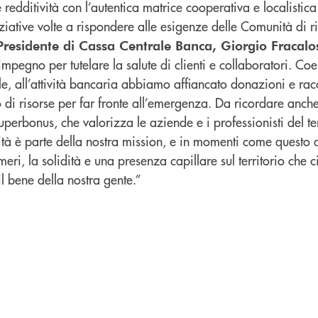
 redditività con l’autentica matrice cooperativa e localistic
iative volte a rispondere alle esigenze delle Comunità di r
Presidente di Cassa Centrale Banca, Giorgio Fracalo
n impegno per tutelare la salute di clienti e collaboratori. C
le, all’attività bancaria abbiamo affiancato donazioni e racc
 di risorse per far fronte all’emergenza. Da ricordare anche 
perbonus, che valorizza le aziende e i professionisti del ter
ità è parte della nostra mission, e in momenti come questo 
eri, la solidità e una presenza capillare sul territorio che 
il bene della nostra gente.”