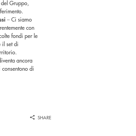
a del Gruppo,
iferimento.
– Ci siamo
ssi
oerentemente con
olte fondi per le
il set di
ritorio.
diventa ancora
ci consentono di
SHARE