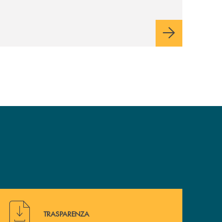
Hai bisogno di alcuni documenti ? Vai alla pagina della 
TRASPARENZA