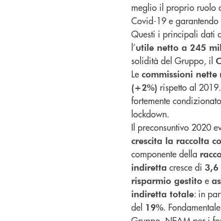
meglio il proprio ruolo
Covid-19 e garantendo s
Questi i principali dati
l’
utile netto a 245 mi
solidità del Gruppo, il
C
Le
n
commissioni nette
rispetto al 2019.
(+2%)
fortemente condizionato 
lockdown.
Il preconsuntivo 2020 ev
crescita la raccolta 
componente della
racco
cresce di
indiretta
3,6
e
risparmio gestito
as
: in par
indiretta totale
del
. Fondamentale 
19%
Gruppo, NEAM per i fon