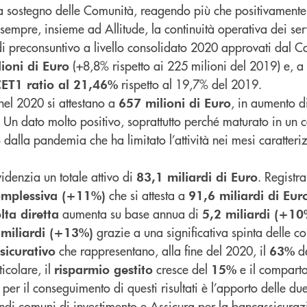
 a sostegno delle Comunità, reagendo più che positivament
empre, insieme ad Allitude, la continuità operativa dei ser
 di preconsuntivo a livello consolidato 2020 approvati dal 
(+8,8% rispetto ai 225 milioni del 2019) e, a
lioni di Euro
rispetto al 19,7% del 2019.
ET1 ratio al 21,46%
el 2020 si attestano a
, in aumento d
657 milioni di Euro
 Un dato molto positivo, soprattutto perché maturato in un c
dalla pandemia che ha limitato l’attività nei mesi caratteriz
idenzia un totale attivo di
. Registr
83,1 miliardi di Euro
che si attesta a
complessiva (+11%)
91,6 miliardi di Eur
aumenta su base annua di
lta diretta
5,2 miliardi (+10
grazie a una significativa spinta delle c
 miliardi (+13%)
che rappresentano, alla fine del 2020, il
d
sicurativo
63%
ticolare, il
cresce del
e il compart
risparmio gestito
15%
per il conseguimento di questi risultati è l’apporto delle due
di comuni di investimento e Assicura per la bancassicuraz