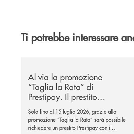
Ti potrebbe interessare an
/news/al-via-la-promozione-taglia-la-rata-di-prest
Al via la promozione
“Taglia la Rata” di
Prestipay. Il prestito
personale che si fa in due
Solo fino al 15 luglio 2026, grazie alla
per te!
promozione “Taglia la Rata” sarà possibile
richiedere un prestito Prestipay con il