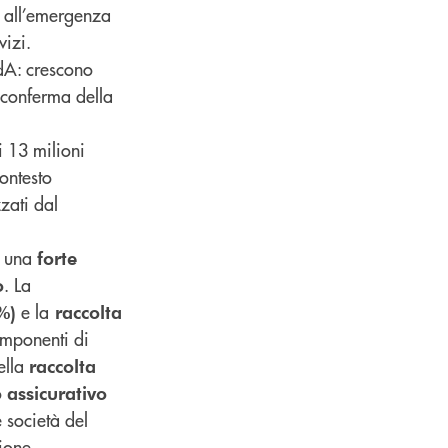
e all’emergenza
vizi.
CdA: crescono
 conferma della
i 13 milioni
ontesto
zati dal
a una
forte
. La
o
e la
%)
raccolta
omponenti di
ella
raccolta
o
assicurativo
 società del
ione.