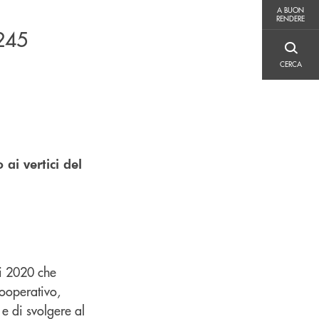
A BUON RENDERE
A BUON
RENDERE
245
CERCA
CERCA
ai vertici del
vi 2020 che
ooperativo,
e di svolgere al