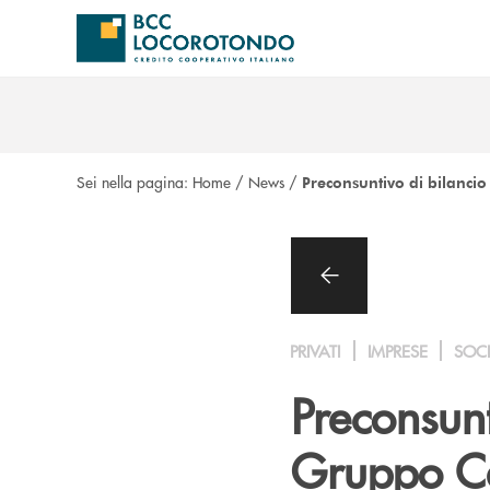
Salta al contenuto principale
Sei nella pagina:
Home
/
News
/
Preconsuntivo di bilanci
PRIVATI
IMPRESE
SOC
Preconsunt
Gruppo Ca