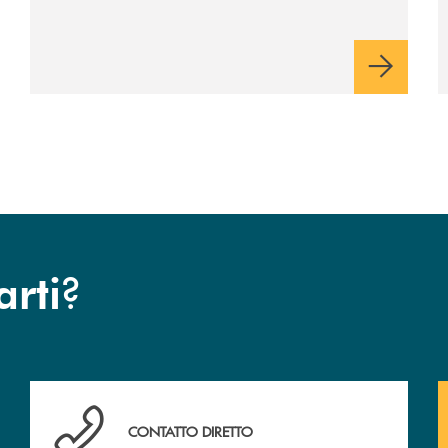
?
arti
Hai bisogno di assistenza immediata ? Contattaci!
CONTATTO DIRETTO