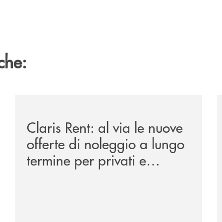
che:
ipay-il-prestito-personale-che-si-fa-in-due-per-te/
/news/claris-rent-al-via-le-nuove-offerte-di-noleggio-
/
Claris Rent: al via le nuove
offerte di noleggio a lungo
termine per privati e
aziende