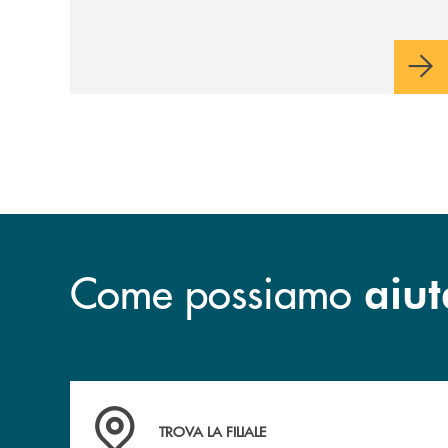
vantaggio di una rata più leggera da metà
piano di rimborso.
Come possiamo
aiut
Accedi all' elenco completo delle filiali
TROVA LA FILIALE