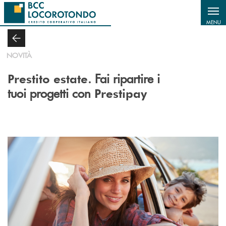
Salta al contenuto principale
MENU
NOVITÀ
. Fai ripartire i
Prestito estate
tuoi progetti con
Prestipay