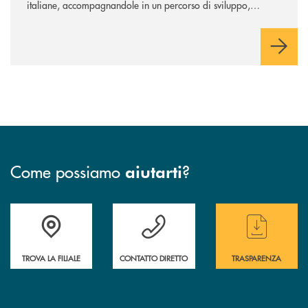
italiane, accompagnandole in un percorso di sviluppo,
innovazione e accesso ai mercati dei capitali.
Come possiamo
?
aiutarti
Accedi all' elenco completo delle filiali
Hai bisogno di assistenza immediata ? Contatt
Hai bisogno di alcun
TROVA LA FILIALE
CONTATTO DIRETTO
TRASPARENZA