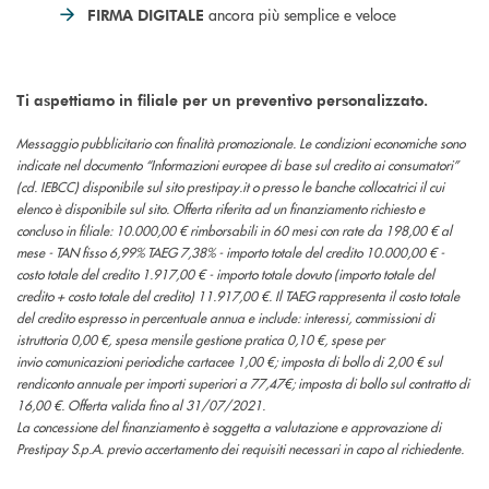
ancora più semplice e veloce
FIRMA DIGITALE
Ti aspettiamo in filiale per un preventivo personalizzato.
Messaggio pubblicitario con finalità promozionale. Le condizioni economiche sono
indicate nel documento “Informazioni europee di base sul credito ai consumatori”
(cd. IEBCC) disponibile sul sito prestipay.it o presso le banche collocatrici il cui
elenco è disponibile sul sito. Offerta riferita ad un finanziamento richiesto e
concluso in filiale: 10.000,00 € rimborsabili in 60 mesi con rate da 198,00 € al
mese - TAN fisso 6,99% TAEG 7,38% - importo totale del credito 10.000,00 € -
costo totale del credito 1.917,00 € - importo totale dovuto (importo totale del
credito + costo totale del credito) 11.917,00 €. Il TAEG rappresenta il costo totale
del credito espresso in percentuale annua e include: interessi, commissioni di
istruttoria 0,00 €, spesa mensile gestione pratica 0,10 €, spese per
invio comunicazioni periodiche cartacee 1,00 €; imposta di bollo di 2,00 € sul
rendiconto annuale per importi superiori a 77,47€; imposta di bollo sul contratto di
16,00 €. Offerta valida fino al 31/07/2021.
La concessione del finanziamento è soggetta a valutazione e approvazione di
Prestipay S.p.A. previo accertamento dei requisiti necessari in capo al richiedente.