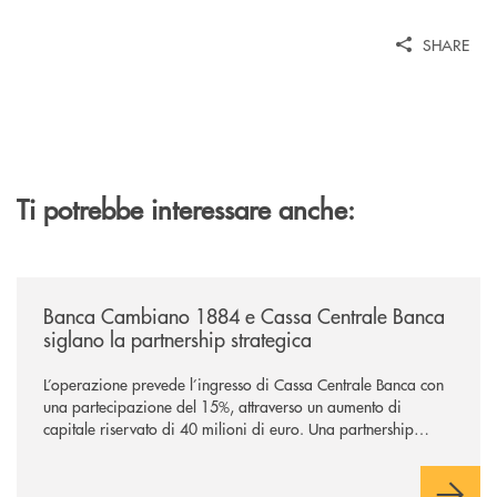
SHARE
Ti potrebbe interessare anche:
/news/banca-cambiano-1884-e-cassa-centrale-banca-siglano-la-partner
Banca Cambiano 1884 e Cassa Centrale Banca
siglano la partnership strategica
L’operazione prevede l’ingresso di Cassa Centrale Banca con
una partecipazione del 15%, attraverso un aumento di
capitale riservato di 40 milioni di euro. Una partnership
industriale strategica, fondata sulla condivisione di valori
comuni e sulla prossimità ai territori, per ampliare l’offerta e
sostenere nuove opportunità di crescita e sviluppo.