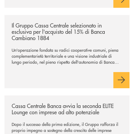
/news/il-gruppo-cassa-centrale-selezionato-in-esclusiva-per-lacquisto
Il Gruppo Cassa Centrale selezionato in
esclusiva per l'acquisto del 15% di Banca
Cambiano 1884
Un'operazione fondata su radici cooperative comuni, piena
complementarietà territoriale e una visione industriale di
lungo periodo, nel pieno rispetto dell'autonomia di Banca
Cambiano. Nei prossimi giorni verrà avviato il periodo di
negoziazione esclusiva per la finalizzazione dell’operazione.
/news/cassa-centrale-banca-avvia-la-seconda-elite-lounge-con-imprese-
Cassa Centrale Banca avvia la seconda ELITE
Lounge con imprese ad alto potenziale
Dopo il successo della prima edizione, il Gruppo rafforza il
proprio impegno a sostegno della crescita delle imprese