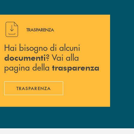
Hai bisogno di alcuni documenti ? Vai alla pagina della 
TRASPARENZA
Hai bisogno di alcuni
? Vai alla
documenti
pagina della
trasparenza
TRASPARENZA