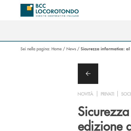
Salta al contenuto principale
Sei nella pagina:
Home
/
News
/
Sicurezza informatica: al
NOVITÀ
PRIVATI
SOCI
Sicurezza 
edizione 