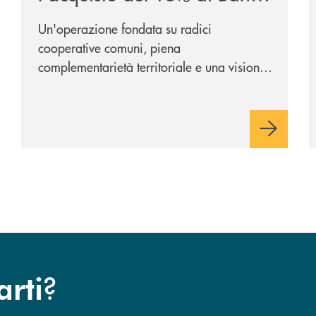
Cambiano 1884
Un'operazione fondata su radici
cooperative comuni, piena
complementarietà territoriale e una visione
industriale di lungo periodo, nel pieno
rispetto dell'autonomia di Banca
Cambiano. Nei prossimi giorni verrà
avviato il periodo di negoziazione
esclusiva per la finalizzazione
dell’operazione.
?
arti