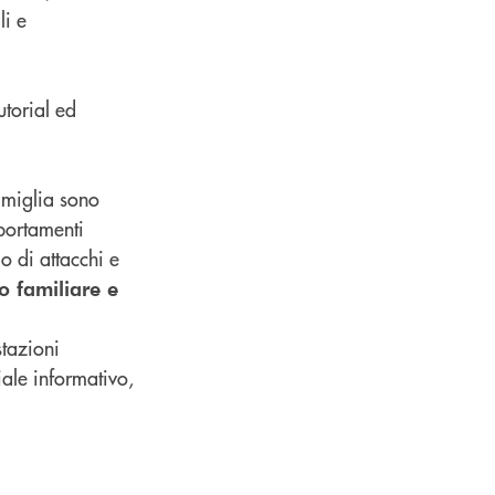
li e
utorial ed
amiglia sono
portamenti
io di attacchi e
o familiare e
stazioni
iale informativo,