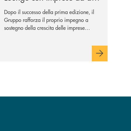
potenziale
Dopo il successo della prima edizione, il
Gruppo rafforza il proprio impegno a
sostegno della crescita delle imprese
italiane, accompagnandole in un percorso
di sviluppo, innovazione e accesso ai
mercati dei capitali.