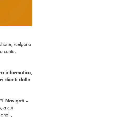
tphone, scelgono
io conto,
,
za informatica
i clienti dalle
“I Navigati –
, a cui
onali,