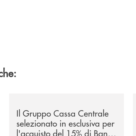
che:
ca-siglano-la-partnership-strategica/
/news/il-gruppo-cassa-centrale-selezionato-in-esclus
/
Il Gruppo Cassa Centrale
selezionato in esclusiva per
l'acquisto del 15% di Banca