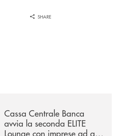
SHARE
iva-per-lacquisto-del-15-di-banca-cambiano-1884/
news/cassa-centrale-banca-avvia-la-seconda-elite-lounge-
Cassa Centrale Banca
avvia la seconda ELITE
Lounge con imprese ad alto