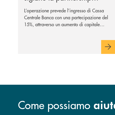
strategica
L’operazione prevede l’ingresso di Cassa
Centrale Banca con una partecipazione del
15%, attraverso un aumento di capitale
riservato di 40 milioni di euro. Una
partnership industriale strategica, fondata
sulla condivisione di valori comuni e sulla
prossimità ai territori, per ampliare l’offerta
e sostenere nuove opportunità di crescita e
sviluppo.
Come possiamo
aiut