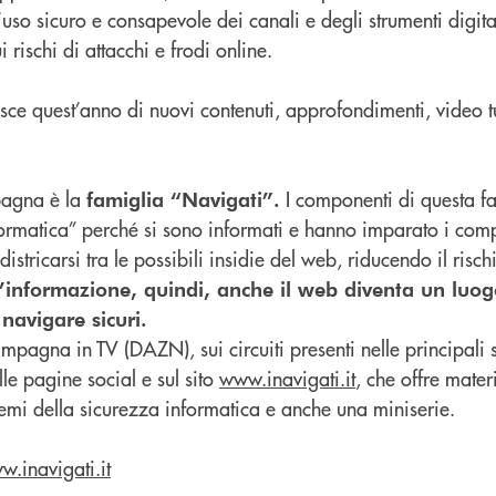
’uso sicuro e consapevole dei canali e degli strumenti digita
ui rischi di attacchi e frodi online.
sce quest’anno di nuovi contenuti, approfondimenti, video t
pagna è la
I componenti di questa f
famiglia “Navigati”.
nformatica” perché si sono informati e hanno imparato i com
districarsi tra le possibili insidie del web, riducendo il risch
l’informazione, quindi, anche il web diventa un luog
 navigare sicuri.
ampagna in TV (DAZN), sui circuiti presenti nelle principali 
lle pagine social e sul sito
www.inavigati.it
, che offre mater
i temi della sicurezza informatica e anche una miniserie.
w.inavigati.it