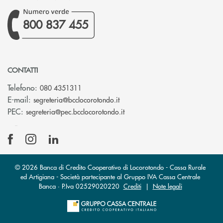
800 837 455
CONTATTI
Telefono:
080 4351311
(si apre l’app di posta elettron
E-mail:
segreteria@bcclocorotondo.it
(si apre l’app di posta elettr
PEC:
segreteria@pec.bcclocorotondo.it
© 2026 Banca di Credito Cooperativo di Locorotondo - Cassa Rurale
ed Artigiana - Società partecipante al Gruppo IVA Cassa Centrale
Banca · P.Iva 02529020220
Crediti
|
Note legali