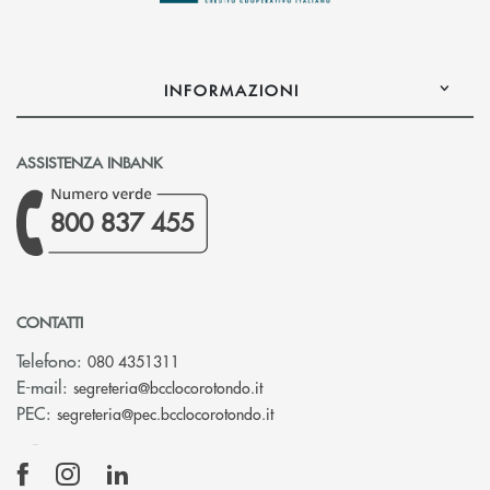
INFORMAZIONI
ASSISTENZA INBANK
800 837 455
CONTATTI
Telefono:
080 4351311
(si apre l’app di posta elettron
E-mail:
segreteria@bcclocorotondo.it
(si apre l’app di posta elettr
PEC:
segreteria@pec.bcclocorotondo.it