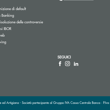
izione di default
Apre una nuova finestra
 Banking
isoluzione delle controversie
ssi IBOR
web
wing
SEGUICI
a elettronica)
sta elettronica)
ed Artigiana - Società partecipante al Gruppo IVA Cassa Centrale Banca · P.Iva