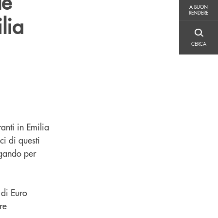
le
A BUON RENDERE
A BUON
RENDERE
lia
CERCA
CERCA
anti in Emilia
i di questi
igando per
 di Euro
re