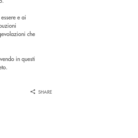
o.
 essere e ai
ibuzioni
agevolazioni che
vendo in questi
eto.
SHARE