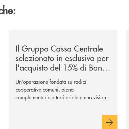
che:
ca-siglano-la-partnership-strategica/
/news/il-gruppo-cassa-centrale-selezionato-in-esclus
/
Il Gruppo Cassa Centrale
selezionato in esclusiva per
l'acquisto del 15% di Banca
Cambiano 1884
Un'operazione fondata su radici
cooperative comuni, piena
complementarietà territoriale e una visione
industriale di lungo periodo, nel pieno
rispetto dell'autonomia di Banca
Cambiano. Nei prossimi giorni verrà
avviato il periodo di negoziazione