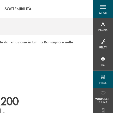
SOSTENIBILITÀ
MENU
menu destra
INBANK
INBANK
te dall’alluvione in Emilia Romagna e nelle
UTILITY
UTILITY
FILIALI
FILIALI
NEWS
NEWS
 200
MUTUA DOTT. CONSOLI
MUTUA DOTT.
CONSOLI