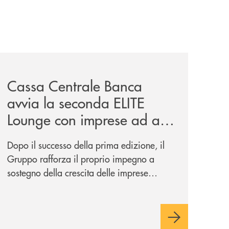
iva-per-lacquisto-del-15-di-banca-cambiano-1884/
news/cassa-centrale-banca-avvia-la-seconda-elite-lounge-
Cassa Centrale Banca
avvia la seconda ELITE
Lounge con imprese ad alto
potenziale
Dopo il successo della prima edizione, il
Gruppo rafforza il proprio impegno a
sostegno della crescita delle imprese
italiane, accompagnandole in un percorso
di sviluppo, innovazione e accesso ai
mercati dei capitali.