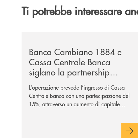
Ti potrebbe interessare an
/news/banca-cambiano-1884-e-cassa-centrale-ban
Banca Cambiano 1884 e
Cassa Centrale Banca
siglano la partnership
strategica
L’operazione prevede l’ingresso di Cassa
Centrale Banca con una partecipazione del
15%, attraverso un aumento di capitale
riservato di 40 milioni di euro. Una
partnership industriale strategica, fondata
sulla condivisione di valori comuni e sulla
prossimità ai territori, per ampliare l’offerta