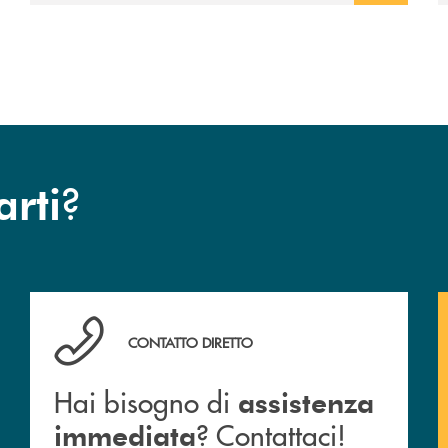
esclusiva per la finalizzazione
dell’operazione.
?
arti
Hai bisogno di assistenza immediata ? Contattaci!
CONTATTO DIRETTO
Hai bisogno di
assistenza
? Contattaci!
immediata