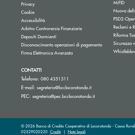
MiFID
Privacy
Nuova defin
Cookie
PSD2-Open
Accessibilità
Reclami e R
Apre una nuova finestra
Arbitro Controversie Finanziarie
Riforma Ta
Depositi Dormienti
Sicurezza 
Disconoscimento operazioni di pagamento
Whistleblo
Firma Elettronica Avanzata
CONTATTI
Telefono:
080 4351311
(si apre l’app di post
E-mail:
segreteria@bcclocorotondo.it
(si apre l’app di po
PEC:
segreteria@pec.bcclocorotondo.it
© 2026 Banca di Credito Cooperativo di Locorotondo - Cassa Rurale 
02529020220
Crediti
|
Note legali