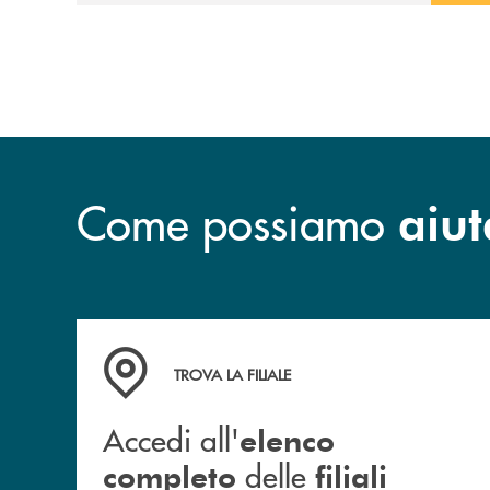
e sostenere nuove opportunità di crescita e
sviluppo.
Come possiamo
aiut
Accedi all' elenco completo delle filiali
TROVA LA FILIALE
Accedi all'
elenco
delle
completo
filiali