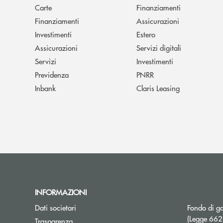
Carte
Finanziamenti
Finanziamenti
Assicurazioni
Investimenti
Estero
Assicurazioni
Servizi digitali
Servizi
Investimenti
Previdenza
PNRR
Inbank
Claris Leasing
INFORMAZIONI
Dati societari
Fondo di ga
(Legge 66
Trasparenza