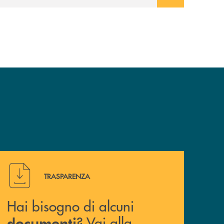
Hai bisogno di alcuni documenti ? Vai alla pagina della 
TRASPARENZA
Hai bisogno di alcuni
? Vai alla
documenti