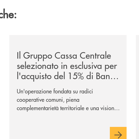
che:
ca-siglano-la-partnership-strategica/
/news/il-gruppo-cassa-centrale-selezionato-in-esclus
/
Il Gruppo Cassa Centrale
selezionato in esclusiva per
l'acquisto del 15% di Banca
Cambiano 1884
Un'operazione fondata su radici
cooperative comuni, piena
complementarietà territoriale e una visione
industriale di lungo periodo, nel pieno
rispetto dell'autonomia di Banca
Cambiano. Nei prossimi giorni verrà