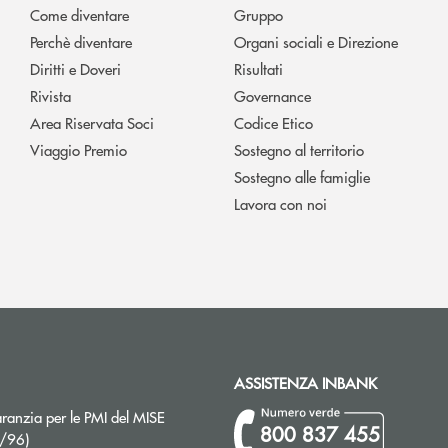
Come diventare
Gruppo
Perchè diventare
Organi sociali e Direzione
Diritti e Doveri
Risultati
Rivista
Governance
Area Riservata Soci
Codice Etico
Viaggio Premio
Sostegno al territorio
Sostegno alle famiglie
Lavora con noi
ASSISTENZA INBANK
ranzia per le PMI del MISE
800 837 455
Apre una nuova finestra
2/96)