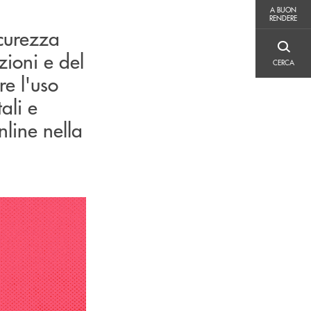
A BUON RENDERE
A BUON
RENDERE
curezza
CERCA
zioni e del
CERCA
re l'uso
ali e
online nella