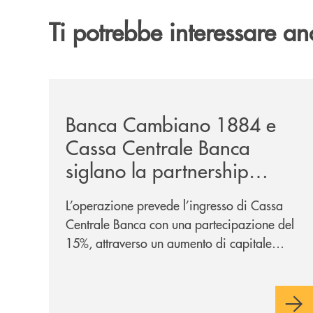
Ti potrebbe interessare an
/news/banca-cambiano-1884-e-cassa-centrale-ban
Banca Cambiano 1884 e
Cassa Centrale Banca
siglano la partnership
strategica
L’operazione prevede l’ingresso di Cassa
Centrale Banca con una partecipazione del
15%, attraverso un aumento di capitale
riservato di 40 milioni di euro. Una
partnership industriale strategica, fondata
sulla condivisione di valori comuni e sulla