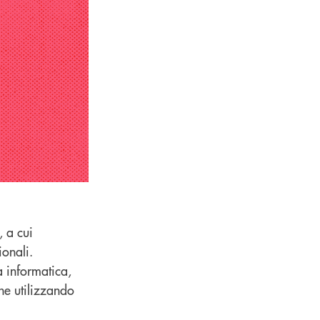
, a cui
onali.
a informatica,
che utilizzando