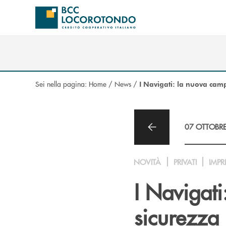
Salta al contenuto principale
Sei nella pagina:
Home
/
News
/
I Navigati: la nuova cam
07 OTTOBR
NOVITÀ
PRIVATI
IMPR
I Navigat
sicurezza 