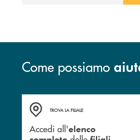
prossimità ai territori, per ampliare l’offerta
e sostenere nuove opportunità di crescita e
sviluppo.
Come possiamo
aiut
Accedi all' elenco completo delle filiali
TROVA LA FILIALE
Accedi all'
elenco
delle
completo
filiali