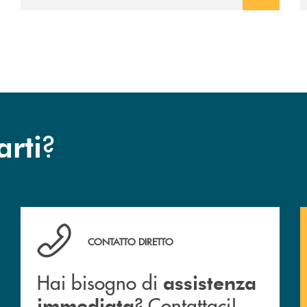
avviato il periodo di negoziazione
esclusiva per la finalizzazione
dell’operazione.
?
arti
Hai bisogno di assistenza immediata ? Contattaci!
CONTATTO DIRETTO
Hai bisogno di
assistenza
? Contattaci!
immediata