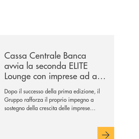
iva-per-lacquisto-del-15-di-banca-cambiano-1884/
news/cassa-centrale-banca-avvia-la-seconda-elite-lounge-
Cassa Centrale Banca
avvia la seconda ELITE
Lounge con imprese ad alto
potenziale
Dopo il successo della prima edizione, il
Gruppo rafforza il proprio impegno a
sostegno della crescita delle imprese
italiane, accompagnandole in un percorso
di sviluppo, innovazione e accesso ai
mercati dei capitali.