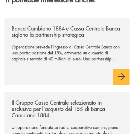
/news/banca-cambiano-1884-e-cassa-centrale-banca-siglano-la-partner
Banca Cambiano 1884 e Cassa Centrale Banca
siglano la partnership strategica
L’operazione prevede l’ingresso di Cassa Centrale Banca con
una partecipazione del 15%, attraverso un aumento di
capitale riservato di 40 milioni di euro. Una partnership
industriale strategica, fondata sulla condivisione di valori
comuni e sulla prossimità ai territori, per ampliare l’offerta e
sostenere nuove opportunità di crescita e sviluppo.
/news/il-gruppo-cassa-centrale-selezionato-in-esclusiva-per-lacquisto
Il Gruppo Cassa Centrale selezionato in
esclusiva per l'acquisto del 15% di Banca
Cambiano 1884
Un'operazione fondata su radici cooperative comuni, piena
complementarietà territoriale e una visione industriale di