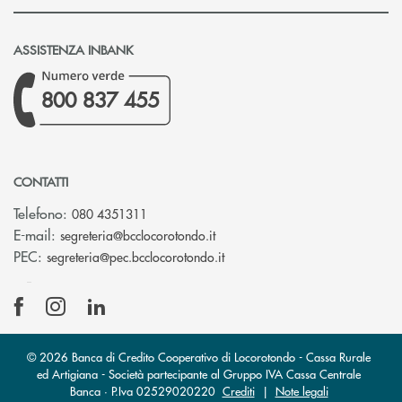
ASSISTENZA INBANK
800 837 455
CONTATTI
Telefono:
080 4351311
(si apre l’app di posta elettron
E-mail:
segreteria@bcclocorotondo.it
(si apre l’app di posta elettr
PEC:
segreteria@pec.bcclocorotondo.it
© 2026 Banca di Credito Cooperativo di Locorotondo - Cassa Rurale
ed Artigiana - Società partecipante al Gruppo IVA Cassa Centrale
Banca · P.Iva 02529020220
Crediti
|
Note legali