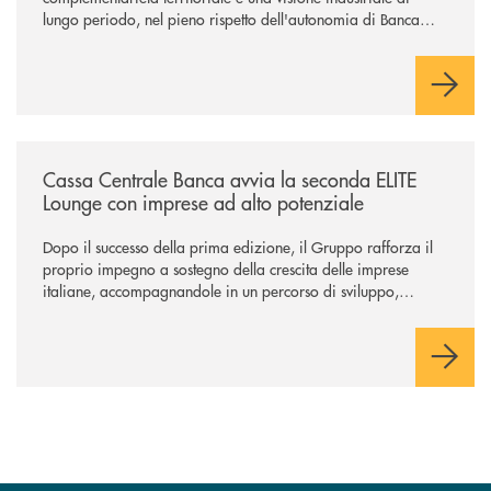
lungo periodo, nel pieno rispetto dell'autonomia di Banca
Cambiano. Nei prossimi giorni verrà avviato il periodo di
negoziazione esclusiva per la finalizzazione dell’operazione.
/news/cassa-centrale-banca-avvia-la-seconda-elite-lounge-con-imprese-
Cassa Centrale Banca avvia la seconda ELITE
Lounge con imprese ad alto potenziale
Dopo il successo della prima edizione, il Gruppo rafforza il
proprio impegno a sostegno della crescita delle imprese
italiane, accompagnandole in un percorso di sviluppo,
innovazione e accesso ai mercati dei capitali.