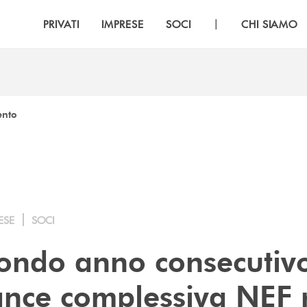
|
PRIVATI
IMPRESE
SOCI
CHI SIAMO
ento
ESE
SOCI
econdo anno consecutiv
nce complessiva NEF 