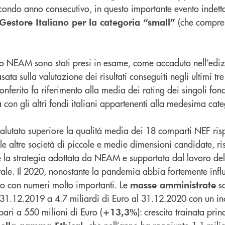
secondo anno consecutivo, in questo importante evento indet
(che compren
 Gestore Italiano per la categoria “small”
o NEAM sono stati presi in esame, come accaduto nell’edi
asata sulla valutazione dei risultati conseguiti negli ultimi tr
nferito fa riferimento alla media dei rating dei singoli fond
on gli altri fondi italiani appartenenti alla medesima cate
alutato superiore la qualità media dei 18 comparti NEF risp
e le altre società di piccole e medie dimensioni candidate, ri
e la strategia adottata da NEAM e supportata dal lavoro de
le. Il 2020, nonostante la pandemia abbia fortemente infl
iuso con numeri molto importanti. Le
so
masse amministrate
l 31.12.2019 a 4.7 miliardi di Euro al 31.12.2020 con un i
 pari a 550 milioni di Euro (
): crescita trainata pri
+13,3%