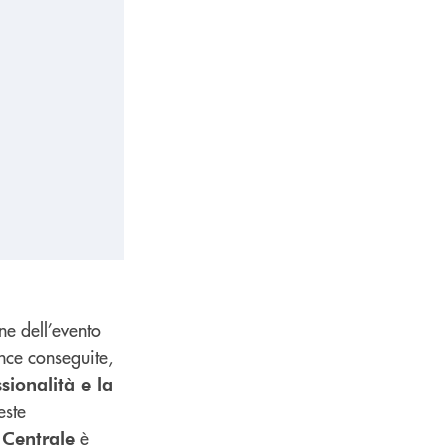
e dell’evento
ance conseguite,
sionalità e la
este
è
 Centrale