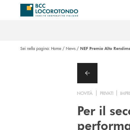
Salta al contenuto principale
Sei nella pagina:
Home
/
News
/
NEF Premio Alto Rendim
NOVITÀ
PRIVATI
IMPR
Per il s
performa