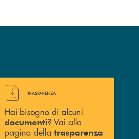
Hai bisogno di alcuni documenti ? Vai alla pagina della 
TRASPARENZA
Hai bisogno di alcuni
? Vai alla
documenti
pagina della
trasparenza