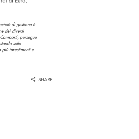
rdi di Euro,
cietà di gestione è
e dei diversi
di Comparti, persegue
stendo sulle
 più investimenti e
SHARE