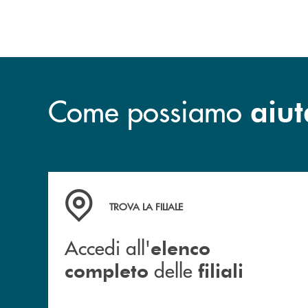
sviluppo.
Come possiamo
aiut
Accedi all' elenco completo delle filiali
TROVA LA FILIALE
Accedi all'
elenco
delle
completo
filiali