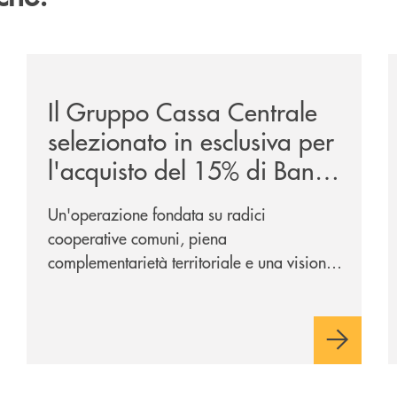
ca-siglano-la-partnership-strategica/
/news/il-gruppo-cassa-centrale-selezionato-in-esclus
/
Il Gruppo Cassa Centrale
selezionato in esclusiva per
l'acquisto del 15% di Banca
Cambiano 1884
Un'operazione fondata su radici
cooperative comuni, piena
complementarietà territoriale e una visione
industriale di lungo periodo, nel pieno
rispetto dell'autonomia di Banca
Cambiano. Nei prossimi giorni verrà
avviato il periodo di negoziazione
esclusiva per la finalizzazione