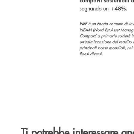
comparti sostenibili 
segnando un
+48%.
NEF
è un Fondo comune di inves
NEAM (Nord Est Asset Managemen
Comparti a primarie società int
un’ottimizzazione del reddito d
principali borse mondiali, nei 
Paesi diversi.
Ti potrebbe interessare an