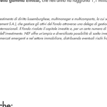
che nell’anno ha raggiunto 1,1 milia
della gamma Ethical,
timento di diritto lussemburghese, multimanager e multicomparto, la cui so
t S.A.), che gestisce gli attivi del Fondo attraverso una delega di gestion
ernazionali. Il Fondo rivaluta il capitale investito e, per un certo numero 
ell’investimento. NEF offre un’ampia e diversificata possibilità di scelta inve
mercati emergenti e nel settore immobiliare, distribuendo eventuali rischi fra
che: