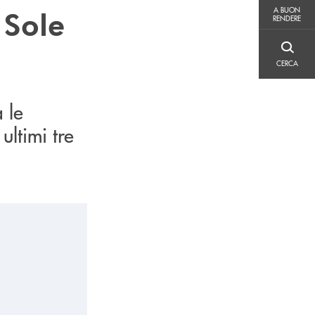
A BUON RENDERE
A BUON
 Sole
RENDERE
CERCA
CERCA
 le
ltimi tre