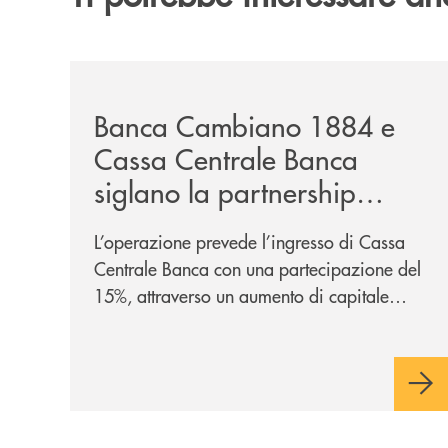
/news/banca-cambiano-1884-e-cassa-centrale-ban
Banca Cambiano 1884 e
Cassa Centrale Banca
siglano la partnership
strategica
L’operazione prevede l’ingresso di Cassa
Centrale Banca con una partecipazione del
15%, attraverso un aumento di capitale
riservato di 40 milioni di euro. Una
partnership industriale strategica, fondata
sulla condivisione di valori comuni e sulla
prossimità ai territori, per ampliare l’offerta
e sostenere nuove opportunità di crescita e