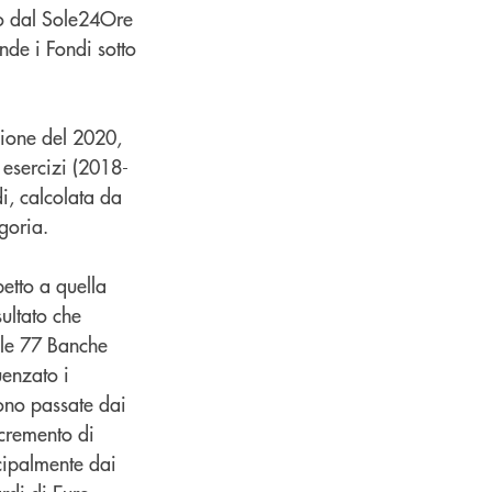
to dal Sole24Ore
de i Fondi sotto
zione del 2020,
e esercizi (2018-
i, calcolata da
goria.
etto a quella
sultato che
lle 77 Banche
uenzato i
no passate dai
ncremento di
ncipalmente dai