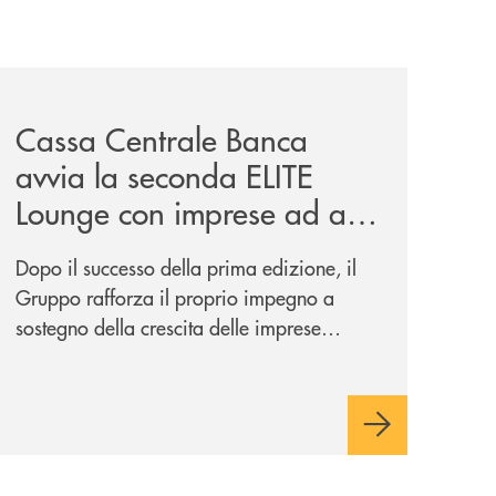
iva-per-lacquisto-del-15-di-banca-cambiano-1884/
news/cassa-centrale-banca-avvia-la-seconda-elite-lounge-
Cassa Centrale Banca
avvia la seconda ELITE
Lounge con imprese ad alto
potenziale
Dopo il successo della prima edizione, il
Gruppo rafforza il proprio impegno a
sostegno della crescita delle imprese
italiane, accompagnandole in un percorso
di sviluppo, innovazione e accesso ai
mercati dei capitali.