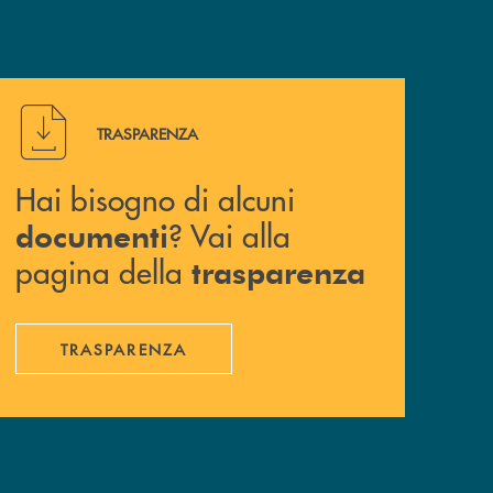
Hai bisogno di alcuni documenti ? Vai alla pagina della 
TRASPARENZA
Hai bisogno di alcuni
? Vai alla
documenti
pagina della
trasparenza
TRASPARENZA