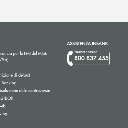
ASSISTENZA INBANK
ranzia per le PMI del MISE
800 837 455
Apre una nuova finestra
2/96)
izione di default
Apre una nuova finestra
 Banking
isoluzione delle controversie
ssi IBOR
web
wing