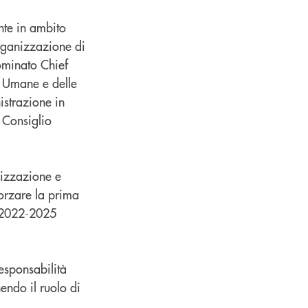
nte in ambito
rganizzazione di
ominato Chief
e Umane e delle
istrazione in
 Consiglio
nizzazione e
orzare la prima
o 2022-2025
esponsabilità
endo il ruolo di