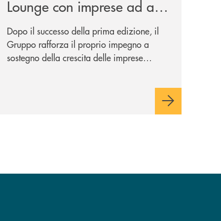
Lounge con imprese ad alto
potenziale
Dopo il successo della prima edizione, il
Gruppo rafforza il proprio impegno a
sostegno della crescita delle imprese
italiane, accompagnandole in un percorso
di sviluppo, innovazione e accesso ai
mercati dei capitali.