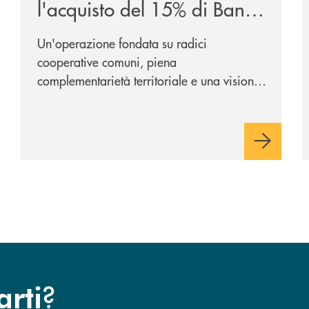
l'acquisto del 15% di Banca
Cambiano 1884
Un'operazione fondata su radici
cooperative comuni, piena
complementarietà territoriale e una visione
industriale di lungo periodo, nel pieno
rispetto dell'autonomia di Banca
Cambiano. Nei prossimi giorni verrà
avviato il periodo di negoziazione
esclusiva per la finalizzazione
dell’operazione.
?
arti