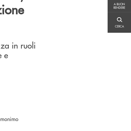
A BUON RENDERE
zione
A BUON
RENDERE
CERCA
CERCA
za in ruoli
e e
’omonimo