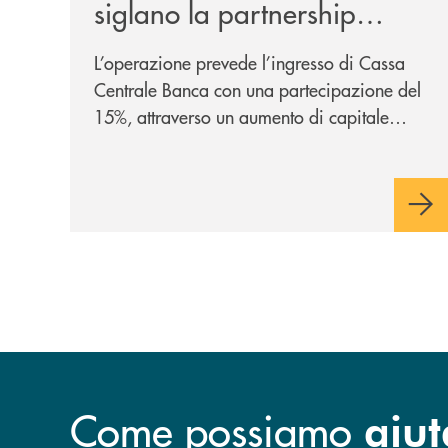
siglano la partnership
strategica
L’operazione prevede l’ingresso di Cassa
Centrale Banca con una partecipazione del
15%, attraverso un aumento di capitale
riservato di 40 milioni di euro. Una
partnership industriale strategica, fondata
sulla condivisione di valori comuni e sulla
prossimità ai territori, per ampliare l’offerta
e sostenere nuove opportunità di crescita e
sviluppo.
Come possiamo
aiut