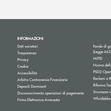
INFORMAZIONI
Dati societari
Fondo di ga
(Legge 66
Trasparenza
MiFID
Privacy
Nuova defin
Cookie
PSD2-Open
Accessibilità
Reclami e R
Apre una nuova finestra
Arbitro Controversie Finanziarie
Riforma Ta
Depositi Dormienti
Sicurezza 
Disconoscimento operazioni di pagamento
Whistleblo
Firma Elettronica Avanzata