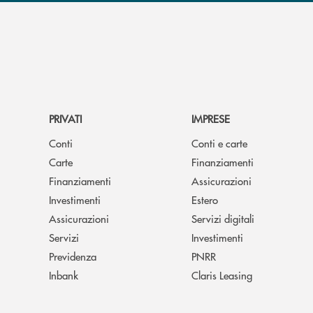
PRIVATI
IMPRESE
Conti
Conti e carte
Carte
Finanziamenti
Finanziamenti
Assicurazioni
Investimenti
Estero
Assicurazioni
Servizi digitali
Servizi
Investimenti
Previdenza
PNRR
Inbank
Claris Leasing