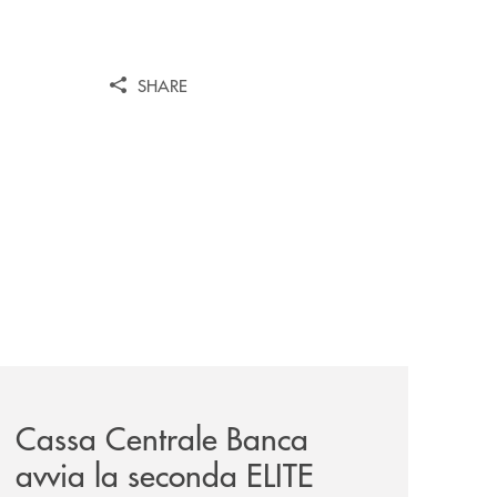
SHARE
iva-per-lacquisto-del-15-di-banca-cambiano-1884/
news/cassa-centrale-banca-avvia-la-seconda-elite-lounge-
Cassa Centrale Banca
avvia la seconda ELITE