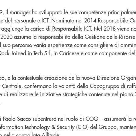
, il manager ha sviluppato le sue competenze principalme
ne del personale e ICT. Nominato nel 2014 Responsabile O
 aggiunge la carica di Responsabile ICT. Nel 2018 viene n
 2020 assume la responsabilità della Gestione delle Risors
Nel suo percorso vanta esperienze come consigliere di ammin
Dock Joined in Tech Srl, in Caricese e come componente del
o, e la contestuale creazione della nuova Direzione Orga
 Centrale, confermano la volontà della Capogruppo di raff
e di realizzare le iniziative strategiche contenute nel pian
.
 Paolo Sacco subentrerà nel ruolo di COO – assumerà la r
nformation Technology & Security (CIO) del Gruppo, manten
nella controllata Allitude.