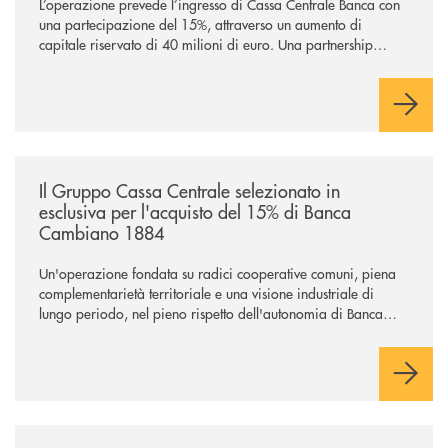
L’operazione prevede l’ingresso di Cassa Centrale Banca con
una partecipazione del 15%, attraverso un aumento di
capitale riservato di 40 milioni di euro. Una partnership
industriale strategica, fondata sulla condivisione di valori
comuni e sulla prossimità ai territori, per ampliare l’offerta e
sostenere nuove opportunità di crescita e sviluppo.
/news/il-gruppo-cassa-centrale-selezionato-in-esclusiva-per-lacquisto
Il Gruppo Cassa Centrale selezionato in
esclusiva per l'acquisto del 15% di Banca
Cambiano 1884
Un'operazione fondata su radici cooperative comuni, piena
complementarietà territoriale e una visione industriale di
lungo periodo, nel pieno rispetto dell'autonomia di Banca
Cambiano. Nei prossimi giorni verrà avviato il periodo di
negoziazione esclusiva per la finalizzazione dell’operazione.
/news/cassa-centrale-banca-avvia-la-seconda-elite-lounge-con-imprese-