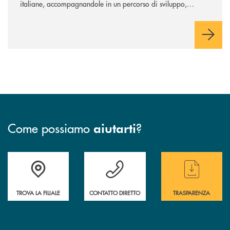
italiane, accompagnandole in un percorso di sviluppo,
innovazione e accesso ai mercati dei capitali.
Come possiamo
?
aiutarti
Accedi all' elenco completo delle filiali
Hai bisogno di assistenza immediata ? Contatt
Hai bisogno di alcun
TROVA LA FILIALE
CONTATTO DIRETTO
TRASPARENZA