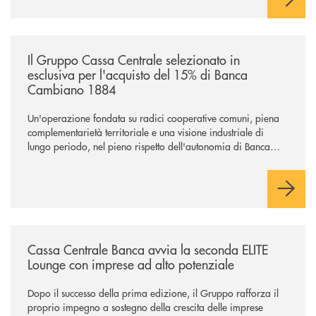
/news/il-gruppo-cassa-centrale-selezionato-in-esclusiva-per-lacquisto
Il Gruppo Cassa Centrale selezionato in
esclusiva per l'acquisto del 15% di Banca
Cambiano 1884
Un'operazione fondata su radici cooperative comuni, piena
complementarietà territoriale e una visione industriale di
lungo periodo, nel pieno rispetto dell'autonomia di Banca
Cambiano. Nei prossimi giorni verrà avviato il periodo di
negoziazione esclusiva per la finalizzazione dell’operazione.
/news/cassa-centrale-banca-avvia-la-seconda-elite-lounge-con-imprese-
Cassa Centrale Banca avvia la seconda ELITE
Lounge con imprese ad alto potenziale
Dopo il successo della prima edizione, il Gruppo rafforza il
proprio impegno a sostegno della crescita delle imprese