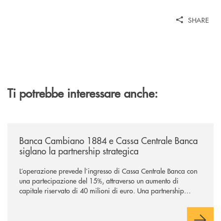
SHARE
Ti potrebbe interessare anche:
/news/banca-cambiano-1884-e-cassa-centrale-banca-siglano-la-partner
Banca Cambiano 1884 e Cassa Centrale Banca
siglano la partnership strategica
L’operazione prevede l’ingresso di Cassa Centrale Banca con
una partecipazione del 15%, attraverso un aumento di
capitale riservato di 40 milioni di euro. Una partnership
industriale strategica, fondata sulla condivisione di valori
comuni e sulla prossimità ai territori, per ampliare l’offerta e
sostenere nuove opportunità di crescita e sviluppo.