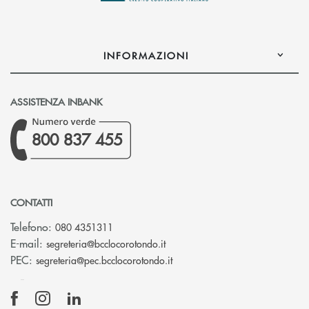
INFORMAZIONI
ASSISTENZA INBANK
800 837 455
CONTATTI
Telefono:
080 4351311
(si apre l’app di posta elettron
E-mail:
segreteria@bcclocorotondo.it
(si apre l’app di posta elettr
PEC:
segreteria@pec.bcclocorotondo.it