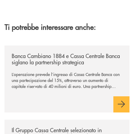
Ti potrebbe interessare anche:
/news/banca-cambiano-1884-e-cassa-centrale-banca-siglano-la-partner
Banca Cambiano 1884 e Cassa Centrale Banca
siglano la partnership strategica
L’operazione prevede l’ingresso di Cassa Centrale Banca con
una partecipazione del 15%, attraverso un aumento di
capitale riservato di 40 milioni di euro. Una partnership
industriale strategica, fondata sulla condivisione di valori
comuni e sulla prossimità ai territori, per ampliare l’offerta e
sostenere nuove opportunità di crescita e sviluppo.
/news/il-gruppo-cassa-centrale-selezionato-in-esclusiva-per-lacquisto
Il Gruppo Cassa Centrale selezionato in