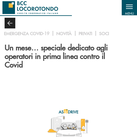
Salta al contenuto principale
MENU
EMERGENZA COVID-19
NOVITÀ
PRIVATI
SOCI
Un mese… speciale dedicato agli
operatori in prima linea contro il
Covid