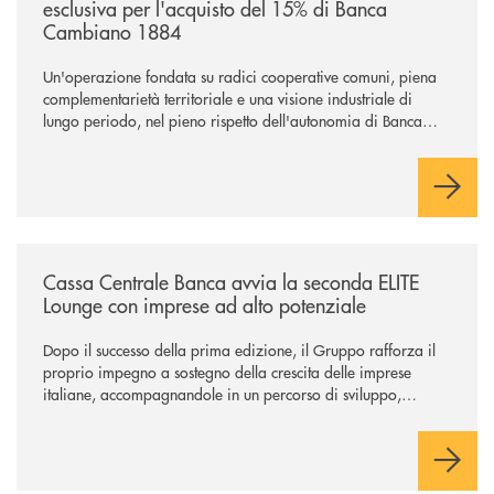
esclusiva per l'acquisto del 15% di Banca
Cambiano 1884
Un'operazione fondata su radici cooperative comuni, piena
complementarietà territoriale e una visione industriale di
lungo periodo, nel pieno rispetto dell'autonomia di Banca
Cambiano. Nei prossimi giorni verrà avviato il periodo di
negoziazione esclusiva per la finalizzazione dell’operazione.
/news/cassa-centrale-banca-avvia-la-seconda-elite-lounge-con-imprese-
Cassa Centrale Banca avvia la seconda ELITE
Lounge con imprese ad alto potenziale
Dopo il successo della prima edizione, il Gruppo rafforza il
proprio impegno a sostegno della crescita delle imprese
italiane, accompagnandole in un percorso di sviluppo,
innovazione e accesso ai mercati dei capitali.