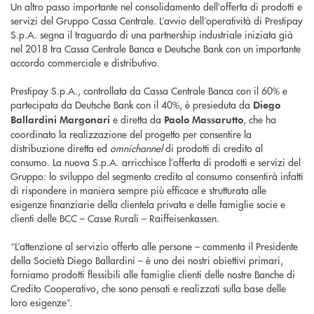
Un altro passo importante nel consolidamento dell’offerta di prodotti e
servizi del Gruppo Cassa Centrale. L’avvio dell’operatività di Prestipay
S.p.A. segna il traguardo di una partnership industriale iniziata già
nel 2018 tra Cassa Centrale Banca e Deutsche Bank con un importante
accordo commerciale e distributivo.
Prestipay S.p.A., controllata da Cassa Centrale Banca con il 60% e
partecipata da Deutsche Bank con il 40%, è presieduta da
Diego
e diretta da
, che ha
Ballardini Margonari
Paolo Massarutto
coordinato la realizzazione del progetto per consentire la
distribuzione diretta ed
omnichannel
di prodotti di credito al
consumo. La nuova S.p.A. arricchisce l’offerta di prodotti e servizi del
Gruppo: lo sviluppo del segmento credito al consumo consentirà infatti
di rispondere in maniera sempre più efficace e strutturata alle
esigenze finanziarie della clientela privata e delle famiglie socie e
clienti delle BCC – Casse Rurali – Raiffeisenkassen.
“L’attenzione al servizio offerto alle persone – commenta il Presidente
della Società Diego Ballardini – è uno dei nostri obiettivi primari,
forniamo prodotti flessibili alle famiglie clienti delle nostre Banche di
Credito Cooperativo, che sono pensati e realizzati sulla base delle
loro esigenze”.