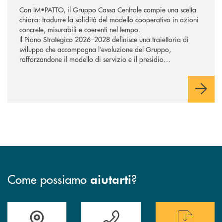
Con IM•PATTO, il Gruppo Cassa Centrale compie una scelta
chiara: tradurre la solidità del modello cooperativo in azioni
concrete, misurabili e coerenti nel tempo.
Il Piano Strategico 2026–2028 definisce una traiettoria di
sviluppo che accompagna l’evoluzione del Gruppo,
rafforzandone il modello di servizio e il presidio
commerciale a supporto di famiglie e imprese. Tecnologia e
intelligenza artificiale sostengono la trasformazione,
potenziando la capacità di rispondere in modo efficace ai
bisogni della clientela e orientando l’azione verso una
creazione di valore sostenibile, con attenzione alle persone e
ai territori.
Come possiamo
?
aiutarti
Accedi all' elenco completo delle filiali
Hai bisogno di assistenza immediata ? Contatt
Hai bisogno di alcun