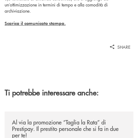
un’ottimizzazione in termini di tempo e alla comodità di
archiviazione.
Scarica il comunicato stampa.
SHARE
Ti potrebbe interessare anche:
/news/al-via-la-promozione-taglia-la-rata-di-prestipay-il-prestito-perso
Al via la promozione “Taglia la Rata” di
Prestipay. Il prestito personale che si fa in due
per te!