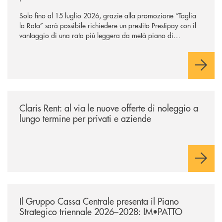
Solo fino al 15 luglio 2026, grazie alla promozione “Taglia
la Rata” sarà possibile richiedere un prestito Prestipay con il
vantaggio di una rata più leggera da metà piano di
rimborso.
/news/claris-rent-al-via-le-nuove-offerte-di-noleggio-a-lungo-termine-p
Claris Rent: al via le nuove offerte di noleggio a
lungo termine per privati e aziende
/news/il-gruppo-cassa-centrale-presenta-il-piano-strategico-triennale-
Il Gruppo Cassa Centrale presenta il Piano
Strategico triennale 2026–2028: IM•PATTO