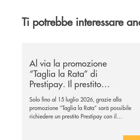
Ti potrebbe interessare an
/news/al-via-la-promozione-taglia-la-rata-di-prest
Al via la promozione
“Taglia la Rata” di
Prestipay. Il prestito
personale che si fa in due
Solo fino al 15 luglio 2026, grazie alla
per te!
promozione “Taglia la Rata” sarà possibile
richiedere un prestito Prestipay con il
vantaggio di una rata più leggera da metà
piano di rimborso.