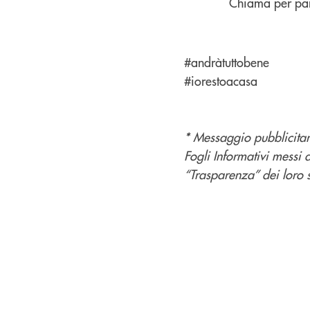
Chiama per par
#andràtuttobene
#iorestoacasa
* Messaggio pubblicitari
Fogli Informativi messi 
“Trasparenza” dei loro si