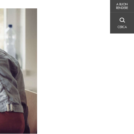
A BUON RENDERE
A BUON
RENDERE
CERCA
CERCA