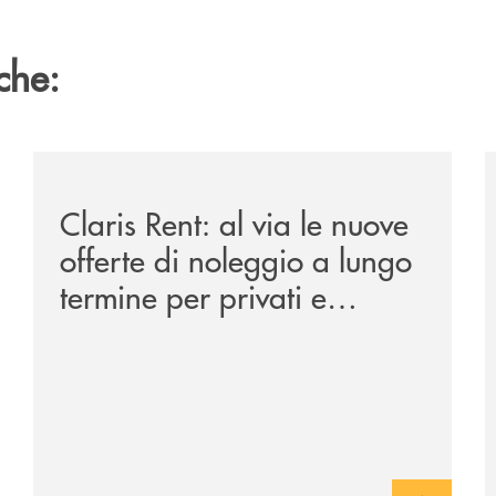
che:
ipay-il-prestito-personale-che-si-fa-in-due-per-te/
/news/claris-rent-al-via-le-nuove-offerte-di-noleggio-
/
Claris Rent: al via le nuove
offerte di noleggio a lungo
termine per privati e
aziende