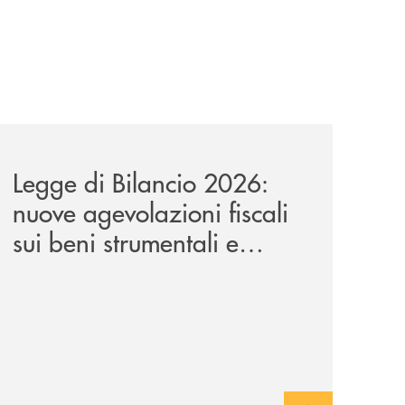
a-lungo-termine-per-privati-e-aziende/
news/legge-di-bilancio-2026-nuove-agevolazioni-fiscali-sui
Legge di Bilancio 2026:
nuove agevolazioni fiscali
sui beni strumentali e
applicabilità nel leasing