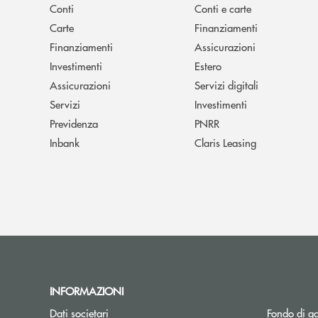
Conti
Conti e carte
Carte
Finanziamenti
Finanziamenti
Assicurazioni
Investimenti
Estero
Assicurazioni
Servizi digitali
Servizi
Investimenti
Previdenza
PNRR
Inbank
Claris Leasing
INFORMAZIONI
Dati societari
Fondo di ga