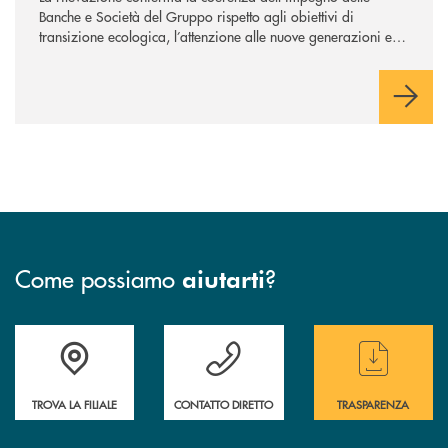
Banche e Società del Gruppo rispetto agli obiettivi di
transizione ecologica, l’attenzione alle nuove generazioni e
alle fasce vulnerabili della popolazione, svolgendo il ruolo di
attori chiave delle comunità locali. Installate 246 colonnine di
ricarica (+15% sul 2024) per veicoli elettrici. Oltre 4 mila i
premi allo studio erogati a favore dei giovani, in crescita del
18% rispetto al 2024.
Come possiamo
?
aiutarti
Accedi all' elenco completo delle filiali
Hai bisogno di assistenza immediata ? Contatt
Hai bisogno di alcun
TROVA LA FILIALE
CONTATTO DIRETTO
TRASPARENZA