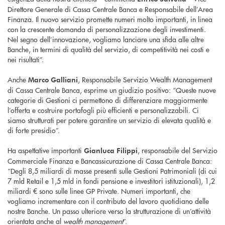
Direttore Generale di Cassa Centrale Banca e Responsabile dell’Area
Finanza. Il nuovo servizio promette numeri molto importanti, in linea
con la crescente domanda di personalizzazione degli investimenti.
Nel segno dell’innovazione, vogliamo lanciare una sfida alle altre
Banche, in termini di qualità del servizio, di competitività nei costi e
nei risultati”.
Anche
, Responsabile Servizio Wealth Management
Marco Galliani
di Cassa Centrale Banca, esprime un giudizio positivo: “Queste nuove
categorie di Gestioni ci permettono di differenziare maggiormente
l’offerta e costruire portafogli più efficienti e personalizzabili. Ci
siamo strutturati per potere garantire un servizio di elevata qualità e
di forte presidio”.
Ha aspettative importanti
, responsabile del Servizio
Gianluca Filippi
Commerciale Finanza e Bancassicurazione di Cassa Centrale Banca:
“Degli 8,5 miliardi di masse presenti sulle Gestioni Patrimoniali (di cui
7 mld Retail e 1,5 mld in fondi pensione e investitori istituzionali), 1,2
miliardi € sono sulle linee GP Private. Numeri importanti, che
vogliamo incrementare con il contributo del lavoro quotidiano delle
nostre Banche. Un passo ulteriore verso la strutturazione di un’attività
orientata anche al
wealth management
”.