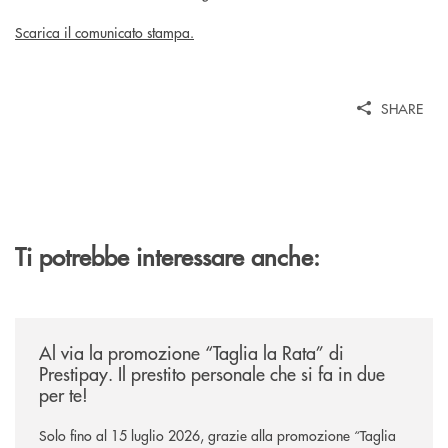
Scarica il comunicato stampa.
SHARE
Ti potrebbe interessare anche:
/news/al-via-la-promozione-taglia-la-rata-di-prestipay-il-prestito-perso
Al via la promozione “Taglia la Rata” di
Prestipay. Il prestito personale che si fa in due
per te!
Solo fino al 15 luglio 2026, grazie alla promozione “Taglia