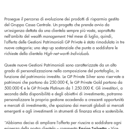
Prosegue il percorso di evoluzione dei prodotti di risparmio gestito
del Gruppo Cassa Centrale. Un progetto che prende avvio da
un’esigenza dettata da una clientela sempre più vasta, soprattutto
nell’ambito del
wealth management
. Nel mese di luglio, quindi,
l’offerta delle Gestioni Patrimoniali GP Private è stata rimodulata in tre
nuove categorie; uno step-up sostanziale che punta a soddisfare le
richieste della clientela
High-net-worth Individuals
.
Queste nuove Gestioni Patrimoniali sono caratterizzate da un alto
grado di personalizzazione nella composizione del portafoglio, in
funzione del patrimonio investito. Le GP Private Silver sono riservate a
patrimoni che partono da 250.000 €, le GP Private Gold partono da
500.000 € e le GP Private Platinum da 1.250.000 €. Gli investitori, a
seconda della disponibilità e degli obiettivi di investimento, potranno
personalizzare la propria gestione accedendo a crescenti opportunità
e mercati di investimento, che spaziano dai mercati globali ai mercati
emergenti e agli investimenti in strumenti di finanza etica e sostenibile.
“Abbiamo deciso di ampliare l’offerta per riuscire a soddisfare ogni
esigenza della nostra clientela – commenta
– Vice
Enrico Salvetta