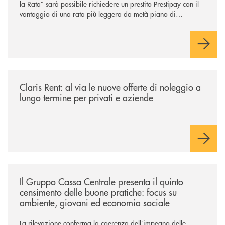
la Rata” sarà possibile richiedere un prestito Prestipay con il
vantaggio di una rata più leggera da metà piano di
rimborso.
/news/claris-rent-al-via-le-nuove-offerte-di-noleggio-a-lungo-termine-p
Claris Rent: al via le nuove offerte di noleggio a
lungo termine per privati e aziende
/news/il-gruppo-cassa-centrale-presenta-il-quinto-censimento-delle-bu
Il Gruppo Cassa Centrale presenta il quinto
censimento delle buone pratiche: focus su
ambiente, giovani ed economia sociale
La rilevazione conferma la coerenza dell’impegno delle