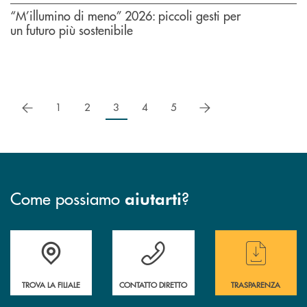
“M’illumino di meno” 2026: piccoli gesti per
un futuro più sostenibile
precedente
successivo
1
2
3
4
5
Come possiamo
?
aiutarti
Accedi all' elenco completo delle filiali
Hai bisogno di assistenza immediata ? Contatt
Hai bisogno di alcun
TROVA LA FILIALE
CONTATTO DIRETTO
TRASPARENZA